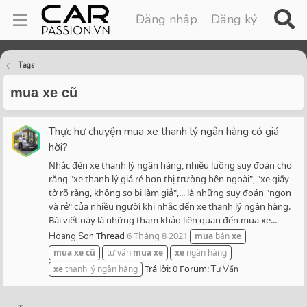
Đăng nhập
Đăng ký
Tags
mua xe cũ
Thực hư chuyện mua xe thanh lý ngân hàng có giá
hời?
Nhắc đến xe thanh lý ngân hàng, nhiều luồng suy đoán cho
rằng "xe thanh lý giá rẻ hơn thị trường bên ngoài", "xe giấy
tờ rõ ràng, không sợ bị làm giả",... là những suy đoán "ngon
và rẻ" của nhiều người khi nhắc đến xe thanh lý ngân hàng.
Bài viết này là những tham khảo liên quan đến mua xe...
Thread
6 Tháng 8 2021
Hoang Son
mua
bán
xe
mua
xe
cũ
tư vấn
mua
xe
xe
ngân hàng
Trả lời: 0
Forum:
xe
thanh lý ngân hàng
Tư Vấn