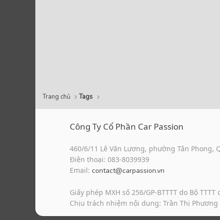
Trang chủ
Tags
Công Ty Cổ Phần Car Passion
460/6/11 Lê Văn Lương, phường Tân Phong, 
Điện thoại: 083-8039939
Email:
contact@carpassion.vn
Giấy phép MXH số 256/GP-BTTTT do Bộ TTTT 
Chịu trách nhiệm nội dung: Trần Thị Phương