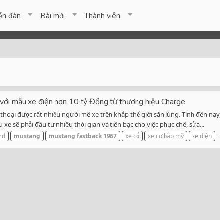
ễn đàn
Bài mới
Thành viên
với mẫu xe điện hơn 10 tỷ Đồng từ thương hiệu Charge
oại được rất nhiều người mê xe trên khắp thế giới săn lùng. Tính đến nay,
e sẽ phải đầu tư nhiều thời gian và tiền bạc cho việc phục chế, sửa...
rd
mustang
mustang
fastback
1967
xe cổ
xe cơ bắp mỹ
xe điện