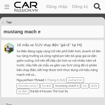
Đăng nhập
Đăng ký
Tags
mustang mach e
16 mẫu xe SUV chạy điện “giá rẻ” tại Mỹ
Xe điện đang ngày càng trở nên phổ biến hơn, doanh số liên
tục tăng trưởng và công nghệ pin tiến bộ giúp giá xe dần
giảm xuống, trở nên dễ tiếp cận hơn so với nhiều năm về
trước. Hầu hết các mẫu xe gầm cao SUV cũng đã có phiên
bản chạy điện, kết hợp được tính thực dụng với hiệu năng
mạnh mẽ và...
Thread
6 Tháng 6 2022
NguyenNam
audi
e
-tron
hyundai ioniq 5
kia
e
v6
mustang
mach
e
suv
tesla
Trả lời: 0
Forum:
xe điện
Thế Giới Xe