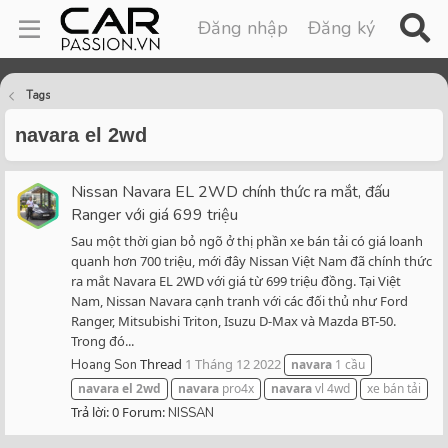
Đăng nhập
Đăng ký
Tags
navara el 2wd
Nissan Navara EL 2WD chính thức ra mắt, đấu
Ranger với giá 699 triệu
Sau một thời gian bỏ ngõ ở thị phần xe bán tải có giá loanh
quanh hơn 700 triệu, mới đây Nissan Việt Nam đã chính thức
ra mắt Navara EL 2WD với giá từ 699 triệu đồng. Tại Việt
Nam, Nissan Navara cạnh tranh với các đối thủ như Ford
Ranger, Mitsubishi Triton, Isuzu D-Max và Mazda BT-50.
Trong đó...
Thread
1 Tháng 12 2022
Hoang Son
navara
1 cầu
navara
el
2wd
navara
pro4x
navara
vl 4wd
xe bán tải
Trả lời: 0
Forum:
NISSAN