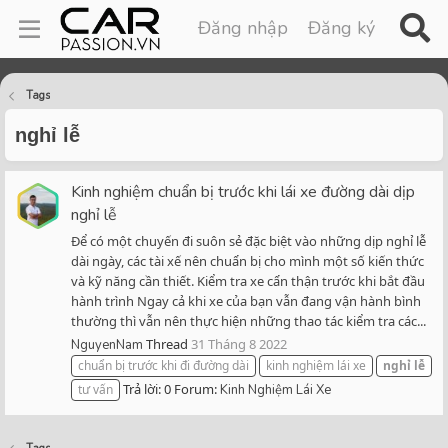
Đăng nhập
Đăng ký
Tags
nghỉ lễ
Kinh nghiệm chuẩn bị trước khi lái xe đường dài dịp
nghỉ lễ
Để có một chuyến đi suôn sẻ đặc biệt vào những dịp nghỉ lễ
dài ngày, các tài xế nên chuẩn bị cho mình một số kiến thức
và kỹ năng cần thiết. Kiểm tra xe cẩn thận trước khi bắt đầu
hành trình Ngay cả khi xe của bạn vẫn đang vận hành bình
thường thì vẫn nên thực hiện những thao tác kiểm tra các...
Thread
31 Tháng 8 2022
NguyenNam
chuẩn bị trước khi đi đường dài
kinh nghiệm lái xe
nghỉ
lễ
Trả lời: 0
Forum:
tư vấn
Kinh Nghiệm Lái Xe