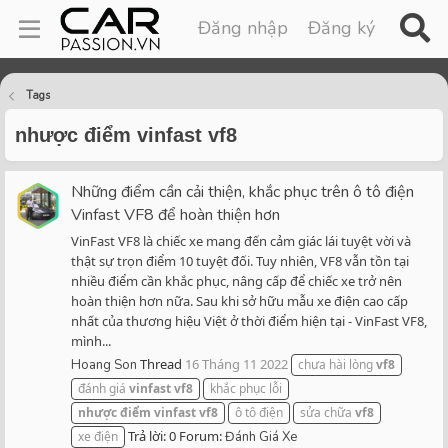
Đăng nhập
Đăng ký
Tags
nhược điểm vinfast vf8
Những điểm cần cải thiện, khắc phục trên ô tô điện
Vinfast VF8 để hoàn thiện hơn
VinFast VF8 là chiếc xe mang đến cảm giác lái tuyệt vời và
thật sự trọn điểm 10 tuyệt đối. Tuy nhiên, VF8 vẫn tồn tại
nhiều điểm cần khắc phục, nâng cấp để chiếc xe trở nên
hoàn thiện hơn nữa. Sau khi sở hữu mẫu xe điện cao cấp
nhất của thương hiệu Việt ở thời điểm hiện tại - VinFast VF8,
mình...
Thread
16 Tháng 11 2022
Hoang Son
chưa hài lòng
vf8
đánh giá
vinfast
vf8
khắc phục lỗi
nhược
điểm
vinfast
vf8
ô tô điện
sửa chữa
vf8
Trả lời: 0
Forum:
xe điện
Đánh Giá Xe