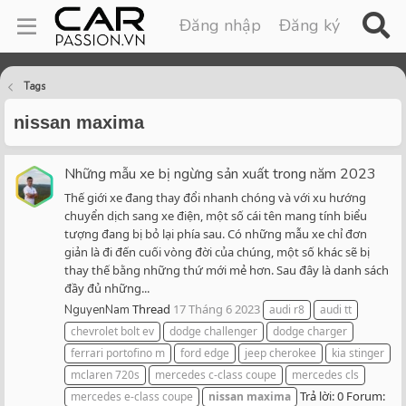
Đăng nhập
Đăng ký
Tags
nissan maxima
Những mẫu xe bị ngừng sản xuất trong năm 2023
Thế giới xe đang thay đổi nhanh chóng và với xu hướng
chuyển dịch sang xe điện, một số cái tên mang tính biểu
tượng đang bị bỏ lại phía sau. Có những mẫu xe chỉ đơn
giản là đi đến cuối vòng đời của chúng, một số khác sẽ bị
thay thế bằng những thứ mới mẻ hơn. Sau đây là danh sách
đầy đủ những...
Thread
17 Tháng 6 2023
NguyenNam
audi r8
audi tt
chevrolet bolt ev
dodge challenger
dodge charger
ferrari portofino m
ford edge
jeep cherokee
kia stinger
mclaren 720s
mercedes c-class coupe
mercedes cls
Trả lời: 0
Forum:
mercedes e-class coupe
nissan
maxima