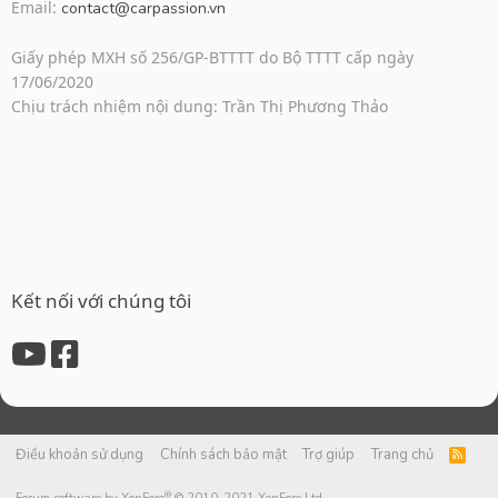
Email:
contact@carpassion.vn
Giấy phép MXH số 256/GP-BTTTT do Bộ TTTT cấp ngày
17/06/2020
Chịu trách nhiệm nội dung: Trần Thị Phương Thảo
Kết nối với chúng tôi
Điều khoản sử dụng
Chính sách bảo mật
Trợ giúp
Trang chủ
R
S
S
®