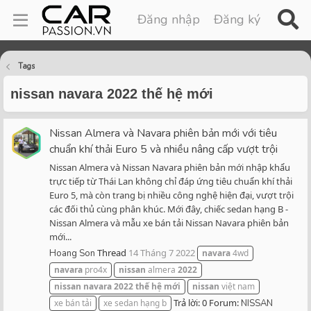
Đăng nhập
Đăng ký
Tags
nissan navara 2022 thế hệ mới
Nissan Almera và Navara phiên bản mới với tiêu
chuẩn khí thải Euro 5 và nhiều nâng cấp vượt trội
Nissan Almera và Nissan Navara phiên bản mới nhập khẩu
trực tiếp từ Thái Lan không chỉ đáp ứng tiêu chuẩn khí thải
Euro 5, mà còn trang bị nhiều công nghệ hiện đại, vượt trội
các đối thủ cùng phân khúc. Mới đây, chiếc sedan hạng B -
Nissan Almera và mẫu xe bán tải Nissan Navara phiên bản
mới...
Thread
14 Tháng 7 2022
Hoang Son
navara
4wd
navara
pro4x
nissan
almera
2022
nissan
navara
2022
thế
hệ
mới
nissan
việt nam
Trả lời: 0
Forum:
xe bán tải
xe sedan hạng b
NISSAN