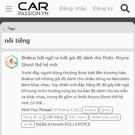
Đăng nhập
Đăng ký
Tags
nổi tiếng
Brabus bất ngờ ra mắt gói độ dành cho Rolls-Royce
Ghost thế hệ mới
Trước đây, người dùng thường được biết đến thương hiệu
Brabus với những gói độ dành cho nhiều dòng xe Mercedes-
Benz khác nhau. Tuy nhiên mới đây, hãng độ đã gây bất ngờ
khi tung ra thị trường cùng lúc ba bản độ dành cho ba mẫu
xe khác nhau, trong đó gồm có Rolls-Royce Ghost thế hệ
mới. Có thể...
Thread
19 Tháng 5 2022
Minh Huy
brabus
ghost
hãng độ xe
nổi
tiếng
rolls-royce
sedan siêu sang
Trả lời: 0
Forum:
xe độ
ROLLS ROYCE