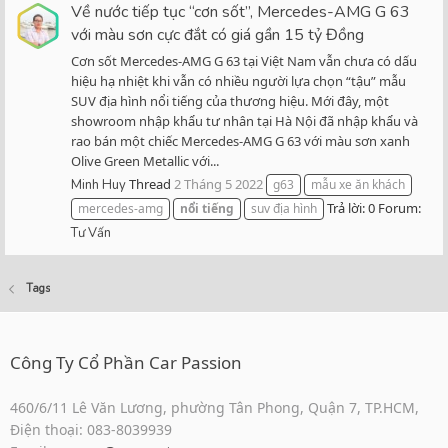
Về nước tiếp tục “cơn sốt”, Mercedes-AMG G 63
với màu sơn cực đắt có giá gần 15 tỷ Đồng
Cơn sốt Mercedes-AMG G 63 tại Việt Nam vẫn chưa có dấu
hiệu hạ nhiệt khi vẫn có nhiều người lựa chọn “tậu” mẫu
SUV địa hình nổi tiếng của thương hiệu. Mới đây, một
showroom nhập khẩu tư nhân tại Hà Nội đã nhập khẩu và
rao bán một chiếc Mercedes-AMG G 63 với màu sơn xanh
Olive Green Metallic với...
Thread
2 Tháng 5 2022
Minh Huy
g63
mẫu xe ăn khách
Trả lời: 0
Forum:
mercedes-amg
nổi
tiếng
suv địa hình
Tư Vấn
Tags
Công Ty Cổ Phần Car Passion
460/6/11 Lê Văn Lương, phường Tân Phong, Quận 7, TP.HCM,
Điện thoại: 083-8039939