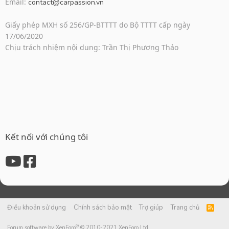
Email:
contact@carpassion.vn
Giấy phép MXH số 256/GP-BTTTT do Bộ TTTT cấp ngày
17/06/2020
Chịu trách nhiệm nội dung: Trần Thị Phương Thảo
Kết nối với chúng tôi
Điều khoản sử dụng
Chính sách bảo mật
Trợ giúp
Trang chủ
R
S
S
®
Forum software by XenForo
© 2010-2021 XenForo Ltd.