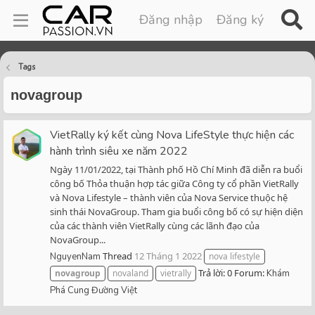
Đăng nhập
Đăng ký
Tags
novagroup
VietRally ký kết cùng Nova LifeStyle thực hiện các
hành trình siêu xe năm 2022
Ngày 11/01/2022, tại Thành phố Hồ Chí Minh đã diễn ra buổi
công bố Thỏa thuận hợp tác giữa Công ty cổ phần VietRally
và Nova Lifestyle – thành viên của Nova Service thuộc hệ
sinh thái NovaGroup. Tham gia buổi công bố có sự hiện diện
của các thành viên VietRally cùng các lãnh đạo của
NovaGroup...
Thread
12 Tháng 1 2022
NguyenNam
nova lifestyle
Trả lời: 0
Forum:
novagroup
novaland
vietrally
Khám
Phá Cung Đường Việt