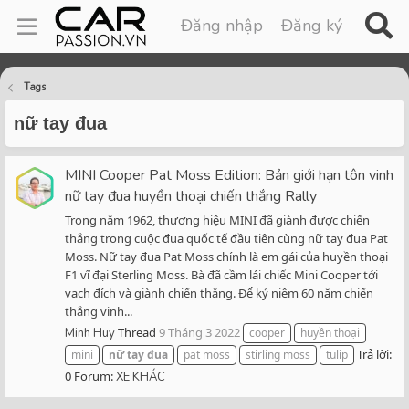
Đăng nhập
Đăng ký
Tags
nữ tay đua
MINI Cooper Pat Moss Edition: Bản giới hạn tôn vinh
nữ tay đua huyền thoại chiến thắng Rally
Trong năm 1962, thương hiệu MINI đã giành được chiến
thắng trong cuộc đua quốc tế đầu tiên cùng nữ tay đua Pat
Moss. Nữ tay đua Pat Moss chính là em gái của huyền thoại
F1 vĩ đại Sterling Moss. Bà đã cầm lái chiếc Mini Cooper tới
vạch đích và giành chiến thắng. Để kỷ niệm 60 năm chiến
thắng vinh...
Thread
9 Tháng 3 2022
Minh Huy
cooper
huyền thoại
Trả lời:
mini
nữ
tay
đua
pat moss
stirling moss
tulip
0
Forum:
XE KHÁC