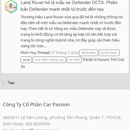
Land Rover hé lộ mẫu xe Defender OCTA: Phiên
bản Defender mạnh nhất từ trước đến nay
Thương hiệu Land Rover vừa qua đã hé lộ những thông tin
đầu tiên về một mẫu xe Defender mạnh nhất từ trước đến
nay. Theo tiết lộ từ hãng xe, mẫu Defender này sẽ được
trang bị khối động cơ V8 tăng áp kép tối tân kết hợp với
trang bị công nghệ Hybrid nhẹ, từ đây giúp cải thiện hiệu
năng tốt hơn...
Thread
27 Tháng 3 2024
Minh Huy
defender
land rover
Trả lời: 0
Forum:
octa
suv hiệu năng cao
xe mới
Thế Giới
Xe
Tags
Công Ty Cổ Phần Car Passion
460/6/11 Lê Văn Lương, phường Tân Phong, Quận 7, TP.HCM,
Điện thoại: 083-8039939