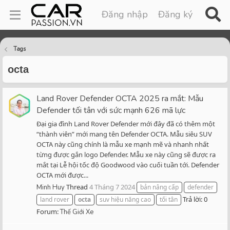
Đăng nhập
Đăng ký
Tags
octa
Land Rover Defender OCTA 2025 ra mắt: Mẫu
Defender tối tân với sức mạnh 626 mã lực
Đại gia đình Land Rover Defender mới đây đã có thêm một
“thành viên” mới mang tên Defender OCTA. Mẫu siêu SUV
OCTA này cũng chính là mẫu xe mạnh mẽ và nhanh nhất
từng được gắn logo Defender. Mẫu xe này cũng sẽ được ra
mắt tại Lễ hội tốc độ Goodwood vào cuối tuần tới. Defender
OCTA mới được...
Thread
4 Tháng 7 2024
Minh Huy
bản nâng cấp
defender
Trả lời: 0
land rover
octa
suv hiệu năng cao
tối tân
Forum:
Thế Giới Xe