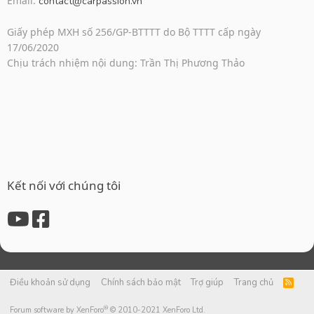
Email:
contact@carpassion.vn
Giấy phép MXH số 256/GP-BTTTT do Bộ TTTT cấp ngày
17/06/2020
Chịu trách nhiệm nội dung: Trần Thị Phương Thảo
Kết nối với chúng tôi
Điều khoản sử dụng
Chính sách bảo mật
Trợ giúp
Trang chủ
R
S
S
®
Forum software by XenForo
© 2010-2021 XenForo Ltd.