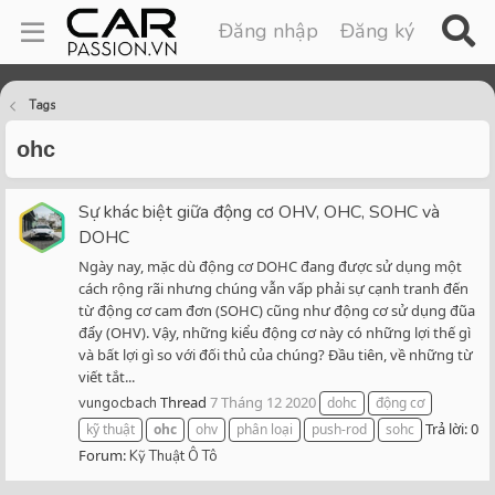
Đăng nhập
Đăng ký
Tags
ohc
Sự khác biệt giữa động cơ OHV, OHC, SOHC và
DOHC
Ngày nay, mặc dù động cơ DOHC đang được sử dụng một
cách rộng rãi nhưng chúng vẫn vấp phải sự cạnh tranh đến
từ động cơ cam đơn (SOHC) cũng như động cơ sử dụng đũa
đẩy (OHV). Vậy, những kiểu động cơ này có những lợi thế gì
và bất lợi gì so với đối thủ của chúng? Đầu tiên, về những từ
viết tắt...
Thread
7 Tháng 12 2020
vungocbach
dohc
động cơ
Trả lời: 0
kỹ thuật
ohc
ohv
phân loại
push-rod
sohc
Forum:
Kỹ Thuật Ô Tô