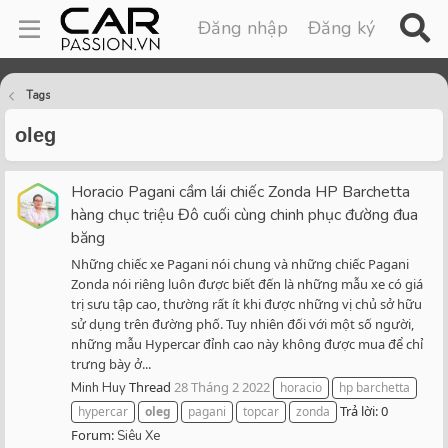
Đăng nhập
Đăng ký
Tags
oleg
Horacio Pagani cầm lái chiếc Zonda HP Barchetta
hàng chục triệu Đô cuối cùng chinh phục đường đua
băng
Những chiếc xe Pagani nói chung và những chiếc Pagani
Zonda nói riêng luôn được biết đến là những mẫu xe có giá
trị sưu tập cao, thường rất ít khi được những vị chủ sở hữu
sử dụng trên đường phố. Tuy nhiên đối với một số người,
những mẫu Hypercar đỉnh cao này không được mua để chỉ
trưng bày ở...
Thread
28 Tháng 2 2022
Minh Huy
horacio
hp barchetta
Trả lời: 0
hypercar
oleg
pagani
topcar
zonda
Forum:
Siêu Xe