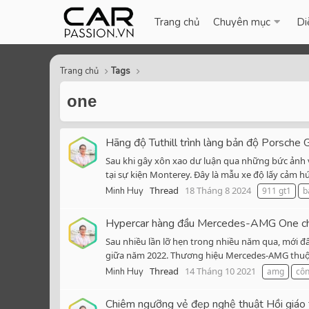
Trang chủ
Chuyên mục
Di
Trang chủ
Tags
one
Hãng độ Tuthill trình làng bản độ Porsche 
Sau khi gây xôn xao dư luận qua những bức ảnh v
tại sự kiện Monterey. Đây là mẫu xe độ lấy cảm h
Thread
18 Tháng 8 2024
Minh Huy
911 gt1
b
Hypercar hàng đầu Mercedes-AMG One chín
Sau nhiều lần lỡ hẹn trong nhiều năm qua, mới
giữa năm 2022. Thương hiệu Mercedes-AMG thuộc 
Thread
14 Tháng 10 2021
Minh Huy
amg
cô
Chiêm ngưỡng vẻ đẹp nghệ thuật Hồi giáo t