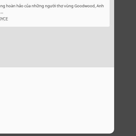
hủ công hoàn hảo của những người thợ vùng Goodwood, Anh
..
OYCE