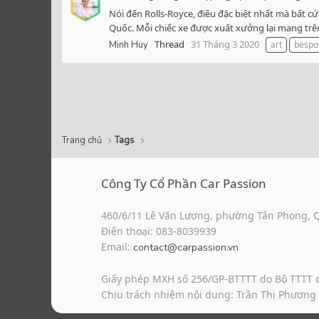
Nói đến Rolls-Royce, điều đặc biệt nhất mà bất 
Quốc. Mỗi chiếc xe được xuất xưởng lại mang trê
Thread
31 Tháng 3 2020
Minh Huy
art
bespo
Trang chủ
Tags
Công Ty Cổ Phần Car Passion
460/6/11 Lê Văn Lương, phường Tân Phong, 
Điện thoại: 083-8039939
Email:
contact@carpassion.vn
Giấy phép MXH số 256/GP-BTTTT do Bộ TTTT 
Chịu trách nhiệm nội dung: Trần Thị Phương