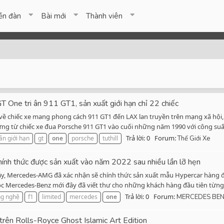
ễn đàn
Bài mới
Thành viên
GT One tri ân 911 GT1, sản xuất giới hạn chỉ 22 chiếc
ề chiếc xe mang phong cách 911 GT1 đến LAX lan truyền trên mạng xã hội, 
ứng từ chiếc xe đua Porsche 911 GT1 vào cuối những năm 1990 với công suất
Trả lời: 0
Forum:
ản giới hạn
gt
one
porsche
tuthill
Thế Giới Xe
h thức được sản xuất vào năm 2022 sau nhiều lần lỡ hẹn
 đây, Mercedes-AMG đã xác nhận sẽ chính thức sản xuất mẫu Hypercar hàn
Mercedes-Benz mới đây đã viết thư cho những khách hàng đầu tiên từng đ
Trả lời: 0
Forum:
ng nghệ
f1
limited
mercedes
one
MERCEDES BE
rên Rolls-Royce Ghost Islamic Art Edition