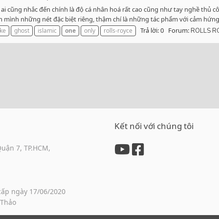
cứ ai cũng nhắc đến chính là độ cá nhân hoá rất cao cũng như tay nghề t
n mình những nét đặc biệt riêng, thậm chí là những tác phẩm với cảm hứng.
Trả lời: 0
Forum:
ke
ghost
islamic
one
only
rolls-royce
ROLLS R
Kết nối với chúng tôi
Quận 7, TP.HCM,
cấp ngày 17/06/2020
 Thảo