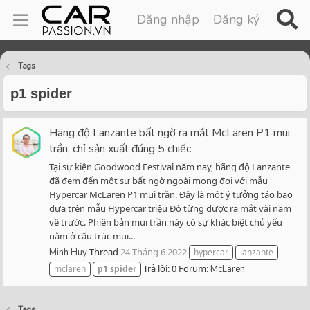
Đăng nhập
Đăng ký
Tags
p1 spider
Hãng độ Lanzante bất ngờ ra mắt McLaren P1 mui
trần, chỉ sản xuất đúng 5 chiếc
Tại sự kiện Goodwood Festival năm nay, hãng độ Lanzante
đã đem đến một sự bất ngờ ngoài mong đợi với mẫu
Hypercar McLaren P1 mui trần. Đây là một ý tưởng táo bạo
dựa trên mẫu Hypercar triệu Đô từng được ra mắt vài năm
về trước. Phiên bản mui trần này có sự khác biệt chủ yếu
nằm ở cấu trúc mui...
Thread
24 Tháng 6 2022
Minh Huy
hypercar
lanzante
Trả lời: 0
Forum:
mclaren
p1
spider
McLaren
Tags