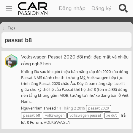
Đăng nhập
Đăng ký
Tags
passat b8
Volkswagen Passat 2020 đời mới: đẹp mắt và nhiều
công nghệ hơn
Không lâu sau khi giới thiệu bản nâng cấp đời 2020 của dòng
Passat NMS dành cho thị trường Mỹ, Volkswagen tiếp tục
trình làng Passat 2020 châu Âu. Đây là bản nâng cấp facelift
giữa chu kỳ thế hệ của Passat thế hệ thứ 8 (tên mã B8) dùng
nền tảng khung gầm MQB, tương tự như xe đang bán ở Việt
Nam...
Thread
14 Tháng 2 2019
NguyenNam
passat
2020
Trả
passat
b8
volkswagen
volkswagen
passat
xe đức
lời: 0
Forum:
VOLKSWAGEN