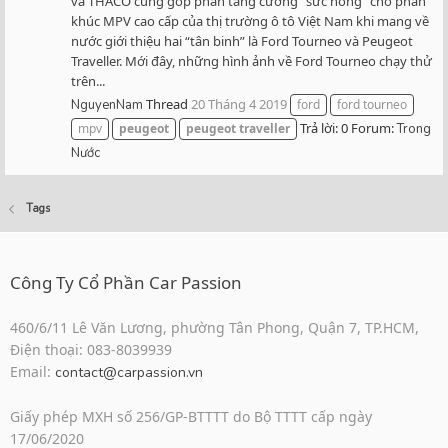
và THACO cùng góp phần tăng cường “sức nóng” cho phân
khúc MPV cao cấp của thị trường ô tô Việt Nam khi mang về
nước giới thiệu hai “tân binh” là Ford Tourneo và Peugeot
Traveller. Mới đây, những hình ảnh về Ford Tourneo chạy thử
trên...
Thread
20 Tháng 4 2019
NguyenNam
ford
ford tourneo
Trả lời: 0
Forum:
mpv
peugeot
peugeot
traveller
Trong
Nước
Tags
Công Ty Cổ Phần Car Passion
460/6/11 Lê Văn Lương, phường Tân Phong, Quận 7, TP.HCM,
Điện thoại: 083-8039939
Email:
contact@carpassion.vn
Giấy phép MXH số 256/GP-BTTTT do Bộ TTTT cấp ngày
17/06/2020