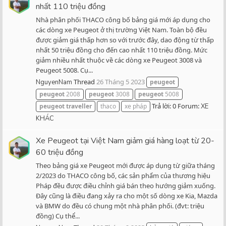
nhất 110 triệu đồng
Nhà phân phối THACO công bố bảng giá mới áp dụng cho
các dòng xe Peugeot ở thị trường Việt Nam. Toàn bộ đều
được giảm giá thấp hơn so với trước đây, dao động từ thấp
nhất 50 triệu đồng cho đến cao nhất 110 triệu đồng. Mức
giảm nhiều nhất thuộc về các dòng xe Peugeot 3008 và
Peugeot 5008. Cụ...
Thread
26 Tháng 5 2023
NguyenNam
peugeot
peugeot
2008
peugeot
3008
peugeot
5008
Trả lời: 0
Forum:
peugeot
traveller
thaco
xe pháp
XE
KHÁC
Xe Peugeot tại Việt Nam giảm giá hàng loạt từ 20-
60 triệu đồng
Theo bảng giá xe Peugeot mới được áp dụng từ giữa tháng
2/2023 do THACO công bố, các sản phẩm của thương hiệu
Pháp đều được điều chỉnh giá bán theo hướng giảm xuống.
Đây cũng là điều đang xảy ra cho một số dòng xe Kia, Mazda
và BMW do đều có chung một nhà phân phối. (đvt: triệu
đồng) Cụ thể...