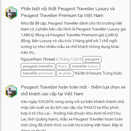
Phân biệt nội thất Peugeot Traveller Luxury và
Peugeot Traveller Premium tại Việt Nam
Như đã đề cập, Peugeot Traveller dành cho thị trường Việt
Nam có 2 phiên bản cấu hình là Peugeot Traveller Luxury giá
1,699 tỷ đồng và Peugeot Traveller Premium giá 2,249 tỷ
đồng. Bản Luxury có cấu trúc 3 hàng ghế với 7 chỗ ngồi
tương tự như nhiều mẫu xe chở khách thông dụng khác
trên thị...
Thread
6 Tháng 5 2019
NguyenNam
peugeot
peugeot
traveller
thaco
traveller
luxury
Trả lời: 0
Forum:
traveller
premium
xe pháp
Trong Nước
Peugeot Traveller hoàn toàn mới - thêm lựa chọn xe
chở khách cao cấp tại Việt Nam
Vào ngày 5/5/2019, song song với sự kiện khánh thành nhà
máy sản xuất xe du lịch cao cấp của THACO tại Khu phức
hợp ô tô Chu Lai – Trường Hải (thuộc Khu Kinh tế mở Chu
Lai, tỉnh Quảng Nam), mẫu xe Peugeot Traveller hoàn toàn
mới cũng đã chính thức ra mắt thị trường Việt Nam. Đây là
dòng xe thuộc...