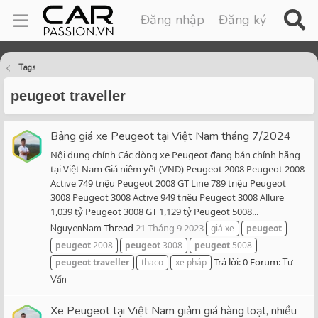
Đăng nhập
Đăng ký
Tags
peugeot traveller
Bảng giá xe Peugeot tại Việt Nam tháng 7/2024
Nội dung chính Các dòng xe Peugeot đang bán chính hãng
tại Việt Nam Giá niêm yết (VND) Peugeot 2008 Peugeot 2008
Active 749 triệu Peugeot 2008 GT Line 789 triệu Peugeot
3008 Peugeot 3008 Active 949 triệu Peugeot 3008 Allure
1,039 tỷ Peugeot 3008 GT 1,129 tỷ Peugeot 5008...
Thread
21 Tháng 9 2023
NguyenNam
giá xe
peugeot
peugeot
2008
peugeot
3008
peugeot
5008
Trả lời: 0
Forum:
peugeot
traveller
thaco
xe pháp
Tư
Vấn
Xe Peugeot tại Việt Nam giảm giá hàng loạt, nhiều