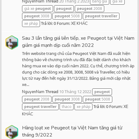
Thread
20 Tháng 2 2023
NguyenNam
bảng giá
giá xe
giá xe
peugeot
peugeot
peugeot
2008
peugeot
3008
peugeot
5008
peugeot
traveller
Trả lời: 0
Forum:
xe pháp
XE KHÁC
Sau 3 lần tăng giá liên tiếp, xe Peugeot tại Việt Nam
giảm giá mạnh dịp cuối năm 2022
Trên website trang chủ của Peugeot Việt Nam đã xuất hiện
thông báo về chương trình ưu đãi đặc biệt dành cho khách
hàng mua xe vào dịp cuối năm 2022. Cụ thể, chương trình áp
dụng cho các dòng xe 2008, 3008, 5008 và Traveller, có hiệu
lực từ nay đến hết ngày 31/12/2022. Bảng giá mới cập nhật
xe...
Thread
10 Tháng 12 2022
NguyenNam
peugeot
peugeot
2008
peugeot
3008
peugeot
5008
Trả lời: 0
Forum:
peugeot
traveller
thaco
xe pháp
XE
KHÁC
Hàng loạt xe Peugeot tại Việt Nam tăng giá từ
tháng 9/2022