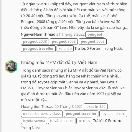
Từ ngày 1/9/2022 sắp tới đây, Peugeot Việt Nam sẽ thực hiện
điều chỉnh giá bán đối với hầu hết các mẫu xe, với mức tăng
từ 20-40 triệu đồng so với trước. Cụ thể, mẫu xe cỡ nhỏ
Peugeot 2008 tăng giá 40 triệu đồng với bản Active và 30
triệu đồng với bản GT Line. Như vậy, dù là xe gầm cao hạng...
Thread
31 Tháng 8 2022
NguyenNam
peugeot
peugeot
2008
peugeot
3008
peugeot
5008
Trả lời: 0
Forum:
peugeot
traveller
xe pháp
Trong Nước
Những mẫu MPV đắt đỏ tại Việt Nam
Trong danh sách những mẫu MPV đắt đỏ tại Việt Nam, có
giá từ 1,6 tỷ đồng trở lên, hãng xe Nhật chiếm khá nhiều,
trong đó Toyota góp mặt Sienna và Alphard, hay Lexus
LM350,... Toyota Sienna Chiếc Toyota Sienna 2021 là mẫu xe
gia đình được ra mắt lần đầu tiên vào năm 1997 tại Mỹ và
mở ra một kỷ...
Thread
20 Tháng 8 2021
Hoang Son
lexus lm350
mercedes-benz v-class
peugeot
traveller
toyota alphard
Trả lời: 0
Forum:
toyota sienna
tư vấn mua xe
xe mpv
Trong Nước