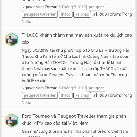
Thread
6 Tháng 5 2019
NguyenNam
peugeot
Trả lời: 0
Forum:
peugeot
traveller
thaco
xe pháp
Trong
Nước
THACO khánh thành nhà máy sản xuất xe du lịch cao
cấp
Ngày 5/5/2019, tại Khu phức hợp ô tô Chu Lai – Trường Hải
(thuộc Khu Kinh tế mở Chu Lai, tỉnh Quảng Nam), Tập đoàn
ô tô Trường Hải (THACO – Trường Hải) tổ chức lễ khánh
thành Nhà máy sản xuất xe du lịch cao cấp THACO và xuất
xưởng mẫu xe Peugeot Traveller hoàn toàn mới. Tham dự
buổi lễ có các...
Thread
6 Tháng 5 2019
NguyenNam
peugeot
Trả lời: 0
Forum:
peugeot
traveller
thaco
xe pháp
Trong
Nước
Ford Tourneo và Peugeot Traveller tham gia phân
khúc MPV cao cấp tại Việt Nam
Gần như cùng thời điểm, hai nhà phân phối Ford Việt Nam