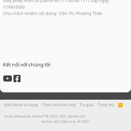
Giấy phép MXH số 256/GP-BTTTT do Bộ TTTT cấp ngày
17/06/2020
Chịu trách nhiệm nội dung: Trần Thị Phương Thảo
Kết nối với chúng tôi
Điều khoản sử dụng
Chính sách bảo mật
Trợ giúp
Trang chủ
R
S
S
®
Forum software by XenForo
© 2010-2021 XenForo Ltd.
XenForo SEO Add-on by XF2SEO