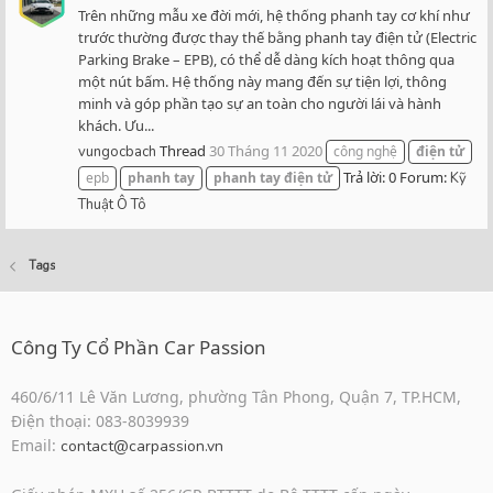
Trên những mẫu xe đời mới, hệ thống phanh tay cơ khí như
trước thường được thay thế bằng phanh tay điện tử (Electric
Parking Brake – EPB), có thể dễ dàng kích hoạt thông qua
một nút bấm. Hệ thống này mang đến sự tiện lợi, thông
minh và góp phần tạo sự an toàn cho người lái và hành
khách. Ưu...
Thread
30 Tháng 11 2020
vungocbach
công nghệ
điện
tử
Trả lời: 0
Forum:
epb
phanh
tay
phanh
tay
điện
tử
Kỹ
Thuật Ô Tô
Tags
Công Ty Cổ Phần Car Passion
460/6/11 Lê Văn Lương, phường Tân Phong, Quận 7, TP.HCM,
Điện thoại: 083-8039939
Email:
contact@carpassion.vn