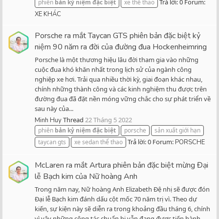
Trả lời: 0
Forum:
phiên
bản
kỷ
niệm
đặc
biệt
xe thể thao
XE KHÁC
Porsche ra mắt Taycan GTS phiên bản đặc biệt kỷ
niệm 90 năm ra đời của đường đua Hockenheimring
Porsche là một thương hiệu lâu đời tham gia vào những
cuộc đua khó khăn nhất trong lịch sử của ngành công
nghiệp xe hơi. Trải qua nhiều thời kỳ, giai đoạn khác nhau,
chính những thành công và các kinh nghiệm thu được trên
đường đua đã đặt nền móng vững chắc cho sự phát triển về
sau này của...
Thread
22 Tháng 5 2022
Minh Huy
phiên
bản
kỷ
niệm
đặc
biệt
porsche
sản xuất giới hạn
Trả lời: 0
Forum:
taycan gts
xe sedan thể thao
PORSCHE
McLaren ra mắt Artura phiên bản đặc biệt mừng Đại
lễ Bạch kim của Nữ hoàng Anh
Trong năm nay, Nữ hoàng Anh Elizabeth Đệ nhị sẽ được đón
Đại lễ Bạch kim đánh dấu cột mốc 70 năm trị vì. Theo dự
kiến, sự kiện này sẽ diễn ra trong khoảng đầu tháng 6, chính
vì vậy những công tác chuẩn bị vẫn đang được tiến hành.