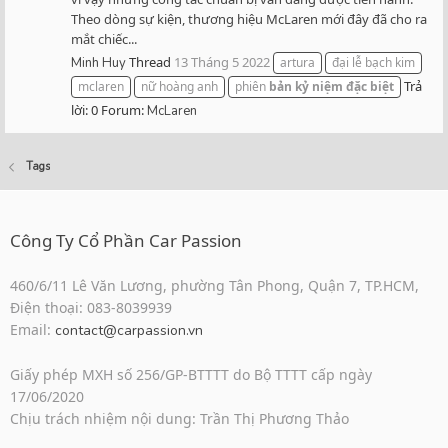
Theo dòng sự kiện, thương hiệu McLaren mới đây đã cho ra
mắt chiếc...
Thread
13 Tháng 5 2022
Minh Huy
artura
đại lễ bạch kim
Trả
mclaren
nữ hoàng anh
phiên
bản
kỷ
niệm
đặc
biệt
lời: 0
Forum:
McLaren
Tags
Công Ty Cổ Phần Car Passion
460/6/11 Lê Văn Lương, phường Tân Phong, Quận 7, TP.HCM,
Điện thoại: 083-8039939
Email:
contact@carpassion.vn
Giấy phép MXH số 256/GP-BTTTT do Bộ TTTT cấp ngày
17/06/2020
Chịu trách nhiệm nội dung: Trần Thị Phương Thảo