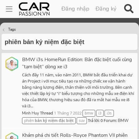
Đăng nhập
Đăng ký
Tags
phiên bản kỷ niệm đặc biệt
BMW i3s HomeRun Edition: Bản đặc biệt cuối cùng
“tạm biệt” dòng xe i3
Cách đây 11 năm, vào năm 2011, BMW bắt đầu triển khai dự
án Project i với mục tiêu tạo ra những chiếc xe vận hành
bằng năng lượng điện, thân thiện với môi trường. Bên cạnh
việc thiết lập ký tự "i" biểu tượng cho những mẫu xe điện khí
hóa của BMW, thương hiệu sau đó đã ra mắt hai mẫu xe i8
và i3...
Thread
1 Tháng 7 2022
Minh Huy
bmw
i3
i3s
Trả lời: 0
Forum:
phiên
bản
kỷ
niệm
đặc
biệt
suv
BMW
Khám phá chi tiết Rolls-Royce Phantom VII phiên