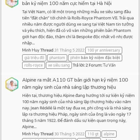
bản kỷ niệm 100 năm cực hiếm tại Hà Nội
Tại Việt Nam, có lẽ một trong những mẫu xe siêu sang đầu
tiên “đặt chân” tới chính là Rolls-Royce Phantom VII. Trải qua
nhiều năm được người dùng xe sang tại Việt Nam tin tưởng
và yêu thích, hiện đã có vô vàn những phiên bản Phantom
giới hạn độc đáo, thậm chí là Bespoke độc nhất vô nhị được
nhập...
Thread
31 Tháng 5 2022
Minh Huy
100 yr anniversary
giá triệu đô
phantom
phiên
bản
kỷ
niệm
đặc
biệt
Trả lời: 2
Forum:
rolls-royce
xe siêu sang
Tư Vấn
Alpine ra mắt A110 GT bản giới hạn kỷ niệm 100
năm ngày sinh của nhà sáng lập thương hiệu
Hiện tại, thương hiệu Alpine đang hướng tới sự kiện kỷ niệm
100 năm ngày sinh của nhà sáng lập thương hiệu vào năm
nay. Jean Rédélé là một tay đua xe, phi công và là nhà sáng
lập ra thương hiệu Pháp, ngày sinh của ông là vào ngày 17
tháng 5 năm 1922. Để đánh dấu sự kiện quan trọng này,
Alpine...
Thread
30 Tháng 5 2022
Minh Huy
110 gt
alpine