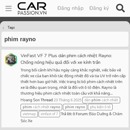
Đăng nhập
Đăng ký
Tags
phim rayno
VinFast VF 7 Plus dán phim cách nhiệt Rayno:
Chống nóng hiệu quả đối với xe kính trần
Trong bối cảnh khí hậu ngày càng khắc nghiệt, việc bảo vệ
chiếc xe của bạn khỏi tác động nhiệt độ và tia UV trở nên cấp
thiết hơn bao giờ hết. Việc trang bị bộ phim cách nhiệt trên
xe là điều quan trọng, nhất là đối với ô tô điện. Rayno là
thương hiệu phim cách nhiệt toàn cầu với khả năng...
Thread
23 Tháng 6 2025
Hoang Son
dán
phim
cách nhiệt
phim
cách nhiệt
rayno
phim
rayno
phụ kiện ô tô
Trả lời: 0
Forum:
vietmap
vinfast vf 7
Bảo Dưỡng & Chăm
Sóc Xe