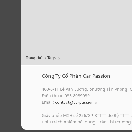
Trang chủ
Tags
Công Ty Cổ Phần Car Passion
460/6/11 Lê Văn Lương, phường Tân Phong, 
Điện thoại: 083-8039939
Email:
contact@carpassion.vn
Giấy phép MXH số 256/GP-BTTTT do Bộ TTTT 
Chịu trách nhiệm nội dung: Trần Thị Phương