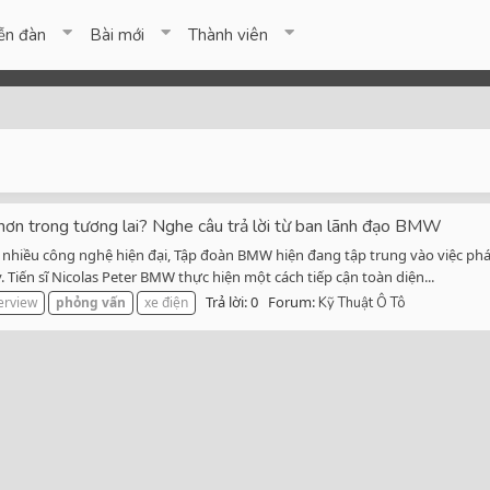
ễn đàn
Bài mới
Thành viên
 hơn trong tương lai? Nghe câu trả lời từ ban lãnh đạo BMW
 nhiều công nghệ hiện đại, Tập đoàn BMW hiện đang tập trung vào việc phát 
 Tiến sĩ Nicolas Peter BMW thực hiện một cách tiếp cận toàn diện...
Trả lời: 0
Forum:
erview
phỏng
vấn
xe điện
Kỹ Thuật Ô Tô