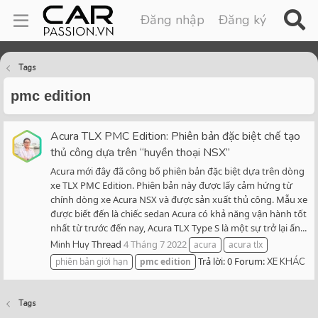
Đăng nhập
Đăng ký
Tags
pmc edition
Acura TLX PMC Edition: Phiên bản đặc biệt chế tạo
thủ công dựa trên “huyền thoại NSX”
Acura mới đây đã công bố phiên bản đặc biệt dựa trên dòng
xe TLX PMC Edition. Phiên bản này được lấy cảm hứng từ
chính dòng xe Acura NSX và được sản xuất thủ công. Mẫu xe
được biết đến là chiếc sedan Acura có khả năng vận hành tốt
nhất từ trước đến nay, Acura TLX Type S là một sự trở lại ấn...
Thread
4 Tháng 7 2022
Minh Huy
acura
acura tlx
Trả lời: 0
Forum:
phiên bản giới hạn
pmc
edition
XE KHÁC
Tags