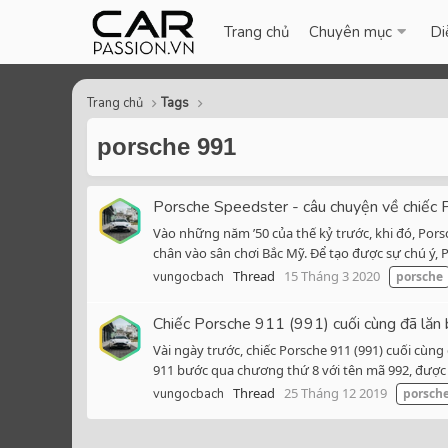
Trang chủ
Chuyên mục
Di
Trang chủ
Tags
porsche 991
Porsche Speedster - câu chuyện về chiếc 
Vào những năm ’50 của thế kỷ trước, khi đó, Pors
chân vào sân chơi Bắc Mỹ. Để tạo được sự chú ý, P
Thread
15 Tháng 3 2020
vungocbach
porsche
Chiếc Porsche 911 (991) cuối cùng đã lăn 
Vài ngày trước, chiếc Porsche 911 (991) cuối cùn
911 bước qua chương thứ 8 với tên mã 992, được h
Thread
25 Tháng 12 2019
vungocbach
porsch