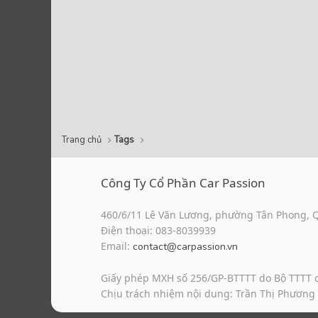
Trang chủ
Tags
Công Ty Cổ Phần Car Passion
460/6/11 Lê Văn Lương, phường Tân Phong, 
Điện thoại: 083-8039939
Email:
contact@carpassion.vn
Giấy phép MXH số 256/GP-BTTTT do Bộ TTTT 
Chịu trách nhiệm nội dung: Trần Thị Phương