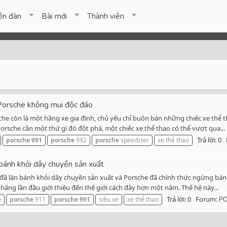
ễn đàn
Bài mới
Thành viên
Porsche không mui độc đáo
che còn là một hãng xe gia đình, chủ yếu chỉ buôn bán những chiếc xe thể 
orsche cần một thứ gì đó đột phá, một chiếc xe thể thao có thể vượt qua...
Trả lời: 0
porsche
991
porsche
992
porsche
speedster
xe thể thao
bánh khỏi dây chuyền sản xuất
g đã lăn bánh khỏi dây chuyền sản xuất và Porsche đã chính thức ngừng bán 
ãng lần đầu giới thiệu đến thế giới cách đây hơn một năm. Thế hệ này...
Trả lời: 0
Forum:
e
porsche
911
porsche
991
siêu xe
xe thể thao
P