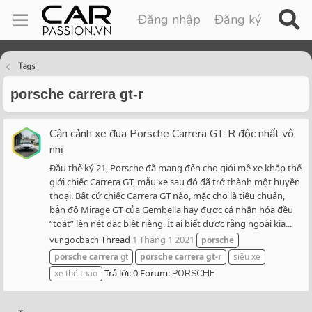
Đăng nhập
Đăng ký
Tags
porsche carrera gt-r
Cận cảnh xe đua Porsche Carrera GT-R độc nhất vô
nhị
Đầu thế kỷ 21, Porsche đã mang đến cho giới mê xe khắp thế
giới chiếc Carrera GT, mẫu xe sau đó đã trở thành một huyền
thoại. Bất cứ chiếc Carrera GT nào, mặc cho là tiêu chuẩn,
bản độ Mirage GT của Gembella hay được cá nhân hóa đều
“toát” lên nét đặc biệt riêng. Ít ai biết được rằng ngoài kia...
Thread
1 Tháng 1 2021
vungocbach
porsche
porsche
carrera
gt
porsche
carrera
gt-r
siêu xe
Trả lời: 0
Forum:
xe thể thao
PORSCHE