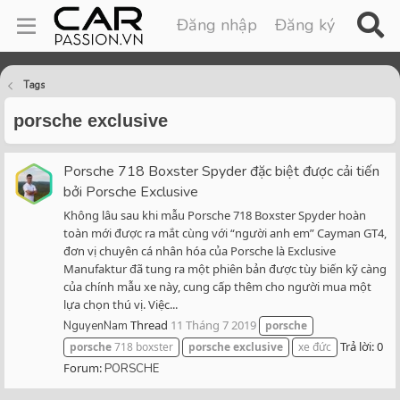
Đăng nhập
Đăng ký
Tags
porsche exclusive
Porsche 718 Boxster Spyder đặc biệt được cải tiến
bởi Porsche Exclusive
Không lâu sau khi mẫu Porsche 718 Boxster Spyder hoàn
toàn mới được ra mắt cùng với “người anh em” Cayman GT4,
đơn vị chuyên cá nhân hóa của Porsche là Exclusive
Manufaktur đã tung ra một phiên bản được tùy biến kỹ càng
của chính mẫu xe này, cung cấp thêm cho người mua một
lựa chọn thú vị. Việc...
Thread
11 Tháng 7 2019
NguyenNam
porsche
Trả lời: 0
porsche
718 boxster
porsche
exclusive
xe đức
Forum:
PORSCHE