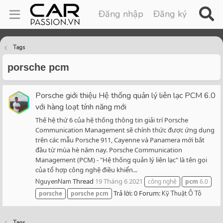
Đăng nhập
Đăng ký
Tags
porsche pcm
Porsche giới thiệu Hệ thống quản lý liên lạc PCM 6.0
với hàng loạt tính năng mới
Thế hệ thứ 6 của hệ thống thông tin giải trí Porsche
Communication Management sẽ chính thức được ứng dụng
trên các mẫu Porsche 911, Cayenne và Panamera mới bắt
đầu từ mùa hè năm nay. Porsche Communication
Management (PCM) - "Hệ thống quản lý liên lạc" là tên gọi
của tổ hợp công nghệ điều khiển...
Thread
19 Tháng 6 2021
NguyenNam
công nghệ
pcm
6.0
Trả lời: 0
Forum:
porsche
porsche
pcm
Kỹ Thuật Ô Tô
Tags