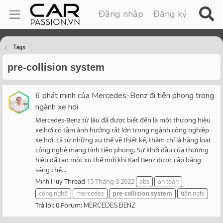
Đăng nhập
Đăng ký
Tags
pre-collision system
6 phát minh của Mercedes-Benz đi tiên phong trong
ngành xe hơi
Mercedes-Benz từ lâu đã được biết đến là một thương hiệu
xe hơi có tầm ảnh hưởng rất lớn trong ngành công nghiệp
xe hơi, cả từ những xu thế về thiết kế, thậm chí là hàng loạt
công nghệ mang tính tiên phong. Sự khởi đầu của thương
hiệu đã tạo một xu thế mới khi Karl Benz được cấp bằng
sáng chế...
Thread
15 Tháng 3 2022
Minh Huy
abs
an toàn
công nghệ
mercedes
pre-collision
system
tiện nghi
Trả lời: 0
Forum:
MERCEDES BENZ