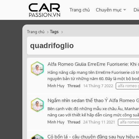
Trang chủ
Chuyên mục
Di
Trang chủ
Tags
quadrifoglio
Alfa Romeo Giulia ErreErre Fuoriserie: Khi 
Hãng nâng cấp mang tên ErreErre Fuoriserie có trụ
nguyên bản từ những năm 60. Đây là một bộ bodyki
Thread
14 Tháng 7 2022
Minh Huy
alfa romeo g
Ngắm nhìn sedan thể thao Ý Alfa Romeo Gi
Bên cạnh việc độ những mẫu xe châu Âu, Manhart
năng cao với thiết kế hấp dẫn cùng mức công suất
Thread
24 Tháng 11 2021
Minh Huy
alfa romeo
Cỏ bốn lá - câu chuyện đằng sau huy hiệu 