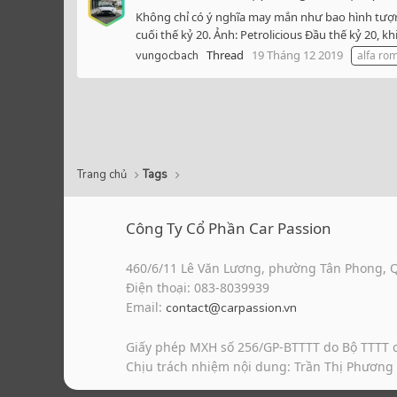
Không chỉ có ý nghĩa may mắn như bao hình tượng
cuối thế kỷ 20. Ảnh: Petrolicious Đầu thế kỷ 20, 
Thread
19 Tháng 12 2019
vungocbach
alfa ro
Trang chủ
Tags
Công Ty Cổ Phần Car Passion
460/6/11 Lê Văn Lương, phường Tân Phong, 
Điện thoại: 083-8039939
Email:
contact@carpassion.vn
Giấy phép MXH số 256/GP-BTTTT do Bộ TTTT 
Chịu trách nhiệm nội dung: Trần Thị Phương