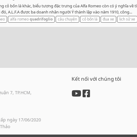
 cỏ bốn lá khác, biểu tượng đặc trưng của Alfa Romeo còn có ý nghĩa về t
khi đó, A.L.F.A được ba doanh nhân người Ý thành lập vào năm 1910, công...
meo
alfa romeo
quadrifoglio
câu chuyện
cỏ bốn lá
đua xe
lịch sử xe
Kết nối với chúng tôi
Quận 7, TP.HCM,
cấp ngày 17/06/2020
 Thảo