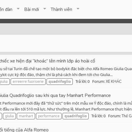
ễn đàn
Bài mới
Thành viên
chiếc xe hiện đại “khoác” lên mình lớp áo hoài cổ
 sở tại Turin đã chế tạo một bộ bodykit đặc biệt cho Alfa Romeo Giulia Quadr
t cực kỳ độc đáo, thậm chí là phá cách khi đem tới cho Giulia...
Trả lời: 0
Forum:
iulia
erreerre fuoriserie
quadrifoglio
XE KHÁC
ulia Quadrifoglio sau khi qua tay Manhart Performance
 Performance mới đây đã “thử sức” trên một mẫu xe Ý độc đáo, chính là mẫ
 đầu ra lên tới 510 mã lực. Như thường lệ, Manhart Performance thực hiện v
Trả lời: 0
Forum:
giulia
manhart
performance
quadrifoglio
Thế G
nổi tiếng của Alfa Romeo