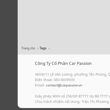
Trang chủ
Tags
Công Ty Cổ Phần Car Passion
460/6/11 Lê Văn Lương, phường Tân Phong, 
Điện thoại: 083-8039939
Email:
contact@carpassion.vn
Giấy phép MXH số 256/GP-BTTTT do Bộ TTTT 
Chịu trách nhiệm nội dung: Trần Thị Phương