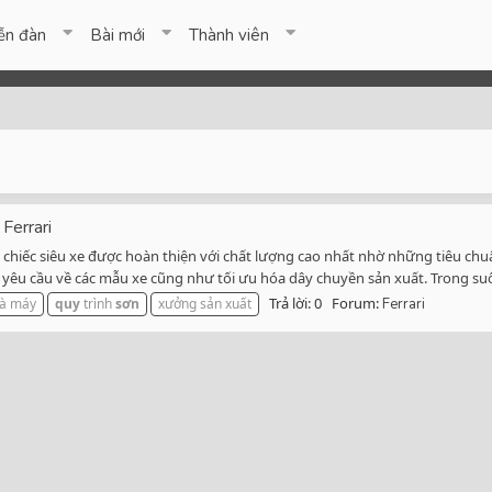
ễn đàn
Bài mới
Thành viên
Ferrari
ng chiếc siêu xe được hoàn thiện với chất lượng cao nhất nhờ những tiêu c
êu cầu về các mẫu xe cũng như tối ưu hóa dây chuyền sản xuất. Trong suốt
Trả lời: 0
Forum:
à máy
quy
trình
sơn
xưởng sản xuất
Ferrari