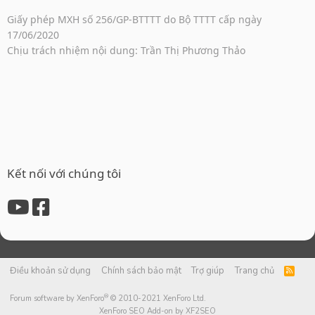
Giấy phép MXH số 256/GP-BTTTT do Bộ TTTT cấp ngày
17/06/2020
Chịu trách nhiệm nội dung: Trần Thị Phương Thảo
Kết nối với chúng tôi
Điều khoản sử dụng
Chính sách bảo mật
Trợ giúp
Trang chủ
R
S
S
®
Forum software by XenForo
© 2010-2021 XenForo Ltd.
XenForo SEO Add-on by XF2SEO