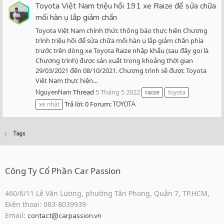
Toyota Việt Nam triệu hồi 191 xe Raize để sửa chữa
mối hàn ụ lắp giảm chấn
Toyota Việt Nam chính thức thông báo thực hiện Chương
trình triệu hồi để sửa chữa mối hàn ụ lắp giảm chấn phía
trước trên dòng xe Toyota Raize nhập khẩu (sau đây gọi là
Chương trình) được sản xuất trong khoảng thời gian
29/03/2021 đến 08/10/2021. Chương trình sẽ được Toyota
Việt Nam thực hiện...
Thread
5 Tháng 5 2022
NguyenNam
raize
toyota
Trả lời: 0
Forum:
xe nhật
TOYOTA
Tags
Công Ty Cổ Phần Car Passion
460/6/11 Lê Văn Lương, phường Tân Phong, Quận 7, TP.HCM,
Điện thoại: 083-8039939
Email:
contact@carpassion.vn