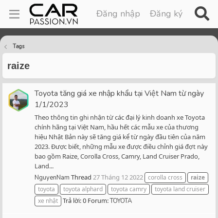
Đăng nhập
Đăng ký
Tags
raize
Toyota tăng giá xe nhập khẩu tại Việt Nam từ ngày
1/1/2023
Theo thông tin ghi nhận từ các đại lý kinh doanh xe Toyota
chính hãng tại Việt Nam, hầu hết các mẫu xe của thương
hiệu Nhật Bản này sẽ tăng giá kể từ ngày đầu tiên của năm
2023. Được biết, những mẫu xe được điều chỉnh giá đợt này
bao gồm Raize, Corolla Cross, Camry, Land Cruiser Prado,
Land...
Thread
27 Tháng 12 2022
NguyenNam
corolla cross
raize
toyota
toyota alphard
toyota camry
toyota land cruiser
Trả lời: 0
Forum:
xe nhật
TOYOTA