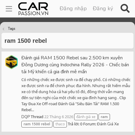
Đăng nhập
Đăng ký
Tags
ram 1500 rebel
Đánh giá RAM 1500 Rebel sau 2.500 km xuyên
Đông Dương cùng Indochina Rally 2026 - Chiếc bán
tải Mỹ khiến cả gia đình mê mẩn
Có những chiếc xe được sinh ra để chạy phố. Có những chiếc
xe được sinh ra để chinh phục địa hình. Nhưng rất hiếm mẫu
xe có thể dung hòa cả hai yếu tố đó, đồng thời vẫn mang
đến sự tiện nghi của một chiếc xe gia đình hạng sang . Clip
Tay Đua Xe Off-road Đánh Giá "Siêu Bán Tải" RAM 1.500
Rebel...
Thread
22 Tháng 6 2026
DQP
đánh giá xe
ram
Trả lời: 0
Forum:
ram
1500
rebel
thaco
Đánh Giá Xe