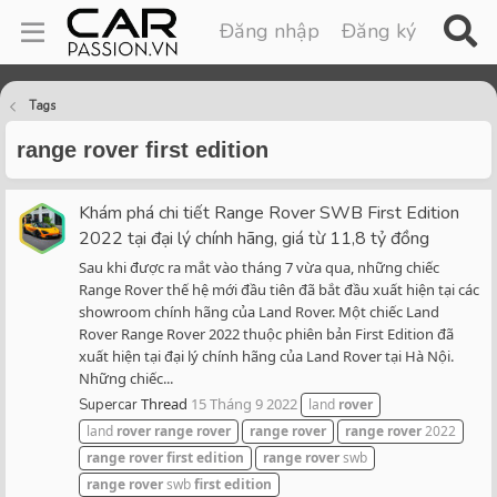
Đăng nhập
Đăng ký
Tags
range rover first edition
Khám phá chi tiết Range Rover SWB First Edition
2022 tại đại lý chính hãng, giá từ 11,8 tỷ đồng
Sau khi được ra mắt vào tháng 7 vừa qua, những chiếc
Range Rover thế hệ mới đầu tiên đã bắt đầu xuất hiện tại các
showroom chính hãng của Land Rover. Một chiếc Land
Rover Range Rover 2022 thuộc phiên bản First Edition đã
xuất hiện tại đại lý chính hãng của Land Rover tại Hà Nội.
Những chiếc...
Thread
15 Tháng 9 2022
Supercar
land
rover
land
rover
range
rover
range
rover
range
rover
2022
range
rover
first
edition
range
rover
swb
range
rover
swb
first
edition