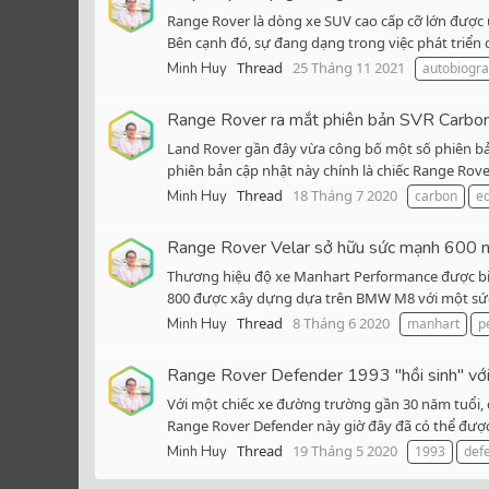
Range Rover là dòng xe SUV cao cấp cỡ lớn được ư
Bên cạnh đó, sự đang dạng trong việc phát triển c
Thread
25 Tháng 11 2021
Minh Huy
autobiogr
Range Rover ra mắt phiên bản SVR Carbon 
Land Rover gần đây vừa công bố một số phiên bản
phiên bản cập nhật này chính là chiếc Range Rove
Thread
18 Tháng 7 2020
Minh Huy
carbon
ed
Range Rover Velar sở hữu sức mạnh 600 m
Thương hiệu độ xe Manhart Performance được biế
800 được xây dựng dựa trên BMW M8 với một sức 
Thread
8 Tháng 6 2020
Minh Huy
manhart
p
Range Rover Defender 1993 "hồi sinh" với n
Với một chiếc xe đường trường gần 30 năm tuổi, 
Range Rover Defender này giờ đây đã có thể được 
Thread
19 Tháng 5 2020
Minh Huy
1993
def