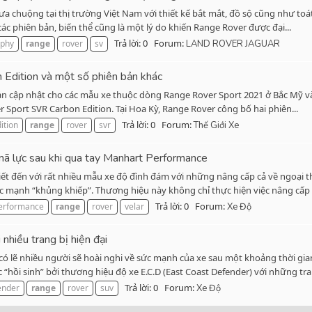
a chuộng tại thị trường Việt Nam với thiết kế bắt mắt, đồ sộ cũng như toá
ác phiên bản, biến thể cũng là một lý do khiến Range Rover được đại...
Trả lời: 0
Forum:
aphy
range
rover
sv
LAND ROVER JAGUAR
Edition và một số phiên bản khác
 cập nhật cho các mẫu xe thuộc dòng Range Rover Sport 2021 ở Bắc Mỹ và c
r Sport SVR Carbon Edition. Tại Hoa Kỳ, Range Rover công bố hai phiên...
Trả lời: 0
Forum:
ition
range
rover
svr
Thế Giới Xe
ã lực sau khi qua tay Manhart Performance
t đến với rất nhiều mẫu xe độ đình đám với những nâng cấp cả về ngoại th
mạnh “khủng khiếp”. Thương hiệu này không chỉ thực hiện việc nâng cấp t
Trả lời: 0
Forum:
erformance
range
rover
velar
Xe Độ
hiều trang bị hiện đại
có lẽ nhiều người sẽ hoài nghi về sức mạnh của xe sau một khoảng thời gi
“hồi sinh” bởi thương hiệu độ xe E.C.D (East Coast Defender) với những tran
Trả lời: 0
Forum:
ender
range
rover
suv
Xe Độ