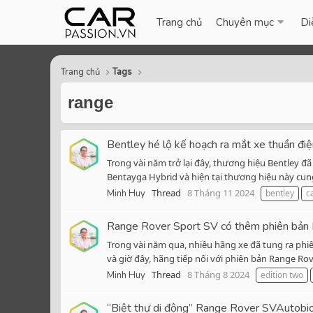
Trang chủ
Chuyên mục
Di
Trang chủ
Tags
range
Bentley hé lộ kế hoạch ra mắt xe thuần đi
Trong vài năm trở lại đây, thương hiệu Bentley đ
Bentayga Hybrid và hiện tại thương hiệu này cung 
Thread
8 Tháng 11 2024
Minh Huy
bentley
c
Range Rover Sport SV có thêm phiên bản E
Trong vài năm qua, nhiều hãng xe đã tung ra phiê
và giờ đây, hãng tiếp nối với phiên bản Range Ro
Thread
8 Tháng 8 2024
Minh Huy
edition two
“Biệt thự di động” Range Rover SVAutobi