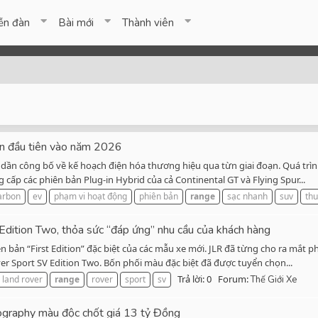
ễn đàn
Bài mới
Thành viên
ện đầu tiên vào năm 2026
ã dần công bố về kế hoạch điện hóa thương hiệu qua từn giai đoạn. Quá trì
cấp các phiên bản Plug-in Hybrid của cả Continental GT và Flying Spur...
arbon
ev
phạm vi hoạt động
phiên bản
range
sạc nhanh
suv
thu
dition Two, thỏa sức “đáp ứng” nhu cầu của khách hàng
n bản “First Edition” đặc biệt của các mẫu xe mới. JLR đã từng cho ra mắt
ver Sport SV Edition Two. Bốn phối màu đặc biệt đã được tuyển chọn...
Trả lời: 0
Forum:
land rover
range
rover
sport
sv
Thế Giới Xe
ography màu độc chốt giá 13 tỷ Đồng