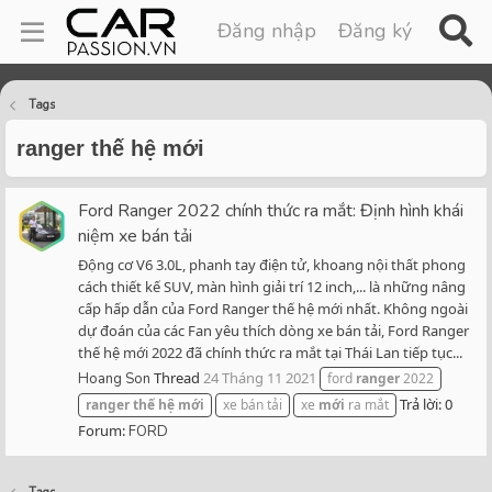
Đăng nhập
Đăng ký
Tags
ranger thế hệ mới
Ford Ranger 2022 chính thức ra mắt: Định hình khái
niệm xe bán tải
Động cơ V6 3.0L, phanh tay điện tử, khoang nội thất phong
cách thiết kế SUV, màn hình giải trí 12 inch,... là những nâng
cấp hấp dẫn của Ford Ranger thế hệ mới nhất. Không ngoài
dự đoán của các Fan yêu thích dòng xe bán tải, Ford Ranger
thế hệ mới 2022 đã chính thức ra mắt tại Thái Lan tiếp tục...
Thread
24 Tháng 11 2021
Hoang Son
ford
ranger
2022
Trả lời: 0
ranger
thế
hệ
mới
xe bán tải
xe
mới
ra mắt
Forum:
FORD