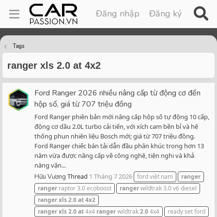
Đăng nhập
Đăng ký
Tags
ranger xls 2.0 at 4x2
Ford Ranger 2026 nhiều nâng cấp từ động cơ đến
hộp số, giá từ 707 triệu đồng
Ford Ranger phiên bản mới nâng cấp hộp số tự động 10 cấp,
động cơ dầu 2.0L turbo cải tiến, với xích cam bền bỉ và hệ
thống phun nhiên liệu Bosch mới; giá từ 707 triệu đồng.
Ford Ranger chiếc bán tải dẫn đầu phân khúc trong hơn 13
năm vừa được nâng cấp về công nghệ, tiện nghi và khả
năng vận...
Thread
1 Tháng 7 2026
Hữu Vương
ford việt nam
ranger
ranger
raptor 3.0 ecoboost
ranger
wildtrak 3.0 v6 diesel
ranger
xls
2.0
at
4x2
ranger
xls
2.0
at
4x4
ranger
wildtrak
2.0
4x4
ready set ford