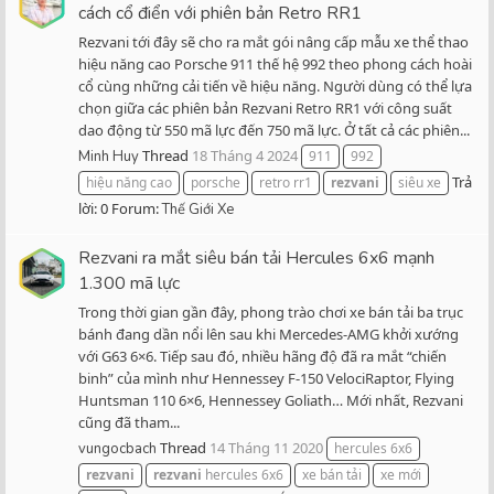
cách cổ điển với phiên bản Retro RR1
Rezvani tới đây sẽ cho ra mắt gói nâng cấp mẫu xe thể thao
hiệu năng cao Porsche 911 thế hệ 992 theo phong cách hoài
cổ cùng những cải tiến về hiệu năng. Người dùng có thể lựa
chọn giữa các phiên bản Rezvani Retro RR1 với công suất
dao động từ 550 mã lực đến 750 mã lực. Ở tất cả các phiên...
Thread
18 Tháng 4 2024
Minh Huy
911
992
Trả
hiệu năng cao
porsche
retro rr1
rezvani
siêu xe
lời: 0
Forum:
Thế Giới Xe
Rezvani ra mắt siêu bán tải Hercules 6x6 mạnh
1.300 mã lực
Trong thời gian gần đây, phong trào chơi xe bán tải ba trục
bánh đang dần nổi lên sau khi Mercedes-AMG khởi xướng
với G63 6×6. Tiếp sau đó, nhiều hãng độ đã ra mắt “chiến
binh” của mình như Hennessey F-150 VelociRaptor, Flying
Huntsman 110 6×6, Hennessey Goliath… Mới nhất, Rezvani
cũng đã tham...
Thread
14 Tháng 11 2020
vungocbach
hercules 6x6
rezvani
rezvani
hercules 6x6
xe bán tải
xe mới