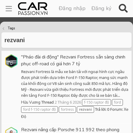
Đăng nhập
Đăng ký
Tags
rezvani
"Pháo đài di động" Rezvani Fortress sẵn sàng chinh
phục off-road có giá hơn 7 tỷ
Rezvani Fortress là mẫu xe bán tải với ngoại hình cực ngầu
được phát triển dựa trên Ford F-150 Raptor, mang sức mạnh
của khối động cơ V8 sản sinh công suất 850 mã lực. Hãng độ
Mỹ - Rezvani vừa giới thiệu Fortress mới được phát triển dựa
nền tảng Ford F-150 Raptor. Đây được cho là xe bán tải...
Thread
2 Tháng 6 2026
Hữu Vương
f-150 raptor độ
ford
Trả lời: 0
Forum:
ford f-150 raptor độ
fortress
rezvani
Xe
Độ
Rezvani nâng cấp Porsche 911 992 theo phong