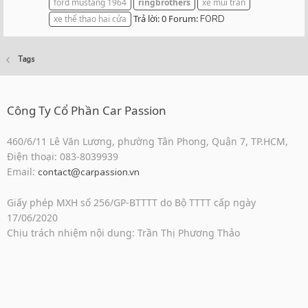
ford mustang 1964
ringbrothers
xe mui trần
Trả lời: 0
Forum:
xe thể thao hai cửa
FORD
Tags
Công Ty Cổ Phần Car Passion
460/6/11 Lê Văn Lương, phường Tân Phong, Quận 7, TP.HCM,
Điện thoại: 083-8039939
Email:
contact@carpassion.vn
Giấy phép MXH số 256/GP-BTTTT do Bộ TTTT cấp ngày
17/06/2020
Chịu trách nhiệm nội dung: Trần Thị Phương Thảo