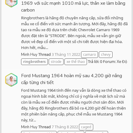
1969 với sức mạnh 1010 mã lực, thân xe làm bằng
carbon
Ringbrothers là hãng độ chuyên nâng cấp, sửa đổi những
mẫu xe cổ điển với sức mạnh ấn tượng. Mới đây, hãng độ đã
tạo ra mẫu xe độ dựa trên chiếc Chevrolet Camaro 1969
được đặt tên là “STRODE”. Bên ngoài, mẫu xe vẫn gìn giữ
được vẻ đẹp cổ điển với một số chi tiết được hiện đại hóa.
Hơn hết, mẫu...
Thread
3 Tháng 11 2022
Minh Huy
camaro
chevy
Trả lời: 0
Forum:
ringbrothers
strode
xe thể thao
Xe Độ
Ford Mustang 1964 hoàn mỹ sau 4,200 giờ nâng
cấp từng chi tiết
Ford Mustang 1964 tính đến nay vẫn là dòng xe thể thao có
ngoại hình bắt mắt, không chỉ có ý nghĩa về mặt lịch sử mà
còn là mẫu xe cổ điển được nhiều người chơi săn đón. Mới
đây, hãng độ Ringbrothers đã bỏ ra 4,200 giờ để hoàn thiện
một phiên bản nâng cấp, phục chế mẫu xe Mustang 1964
này, từ...
Thread
7 Tháng 8 2022
Minh Huy
caged