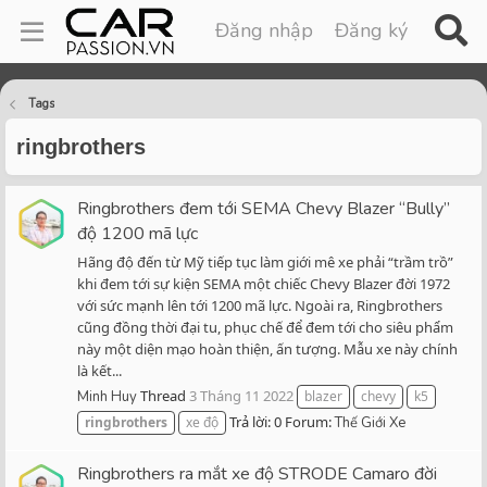
Đăng nhập
Đăng ký
Tags
ringbrothers
Ringbrothers đem tới SEMA Chevy Blazer “Bully”
độ 1200 mã lực
Hãng độ đến từ Mỹ tiếp tục làm giới mê xe phải “trầm trồ”
khi đem tới sự kiện SEMA một chiếc Chevy Blazer đời 1972
với sức mạnh lên tới 1200 mã lực. Ngoài ra, Ringbrothers
cũng đồng thời đại tu, phục chế để đem tới cho siêu phẩm
này một diện mạo hoàn thiện, ấn tượng. Mẫu xe này chính
là kết...
Thread
3 Tháng 11 2022
Minh Huy
blazer
chevy
k5
Trả lời: 0
Forum:
ringbrothers
xe độ
Thế Giới Xe
Ringbrothers ra mắt xe độ STRODE Camaro đời