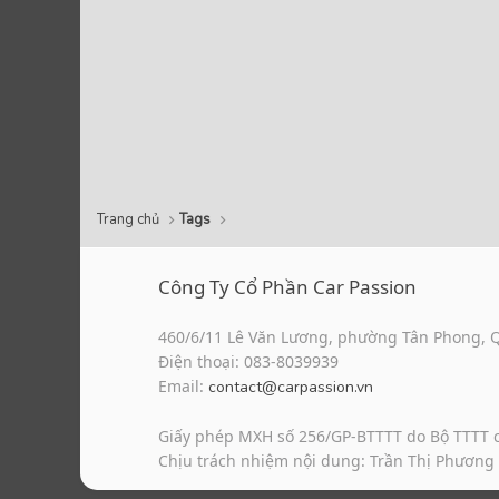
Trang chủ
Tags
Công Ty Cổ Phần Car Passion
460/6/11 Lê Văn Lương, phường Tân Phong, 
Điện thoại: 083-8039939
Email:
contact@carpassion.vn
Giấy phép MXH số 256/GP-BTTTT do Bộ TTTT 
Chịu trách nhiệm nội dung: Trần Thị Phương