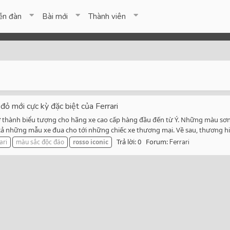
ễn đàn
Bài mới
Thành viên
ỏ mới cực kỳ đặc biệt của Ferrari
ở thành biểu tượng cho hãng xe cao cấp hàng đầu đến từ Ý. Những màu sơ
những mẫu xe đua cho tới những chiếc xe thương mại. Về sau, thương hiệu
Trả lời: 0
Forum:
ari
màu sắc độc đáo
rosso
iconic
Ferrari