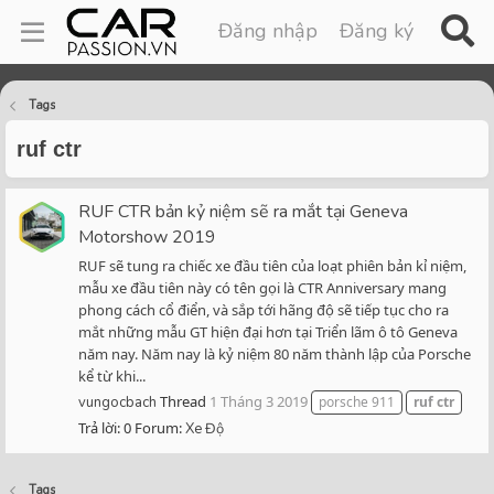
Đăng nhập
Đăng ký
Tags
ruf ctr
RUF CTR bản kỷ niệm sẽ ra mắt tại Geneva
Motorshow 2019
RUF sẽ tung ra chiếc xe đầu tiên của loạt phiên bản kỉ niệm,
mẫu xe đầu tiên này có tên gọi là CTR Anniversary mang
phong cách cổ điển, và sắp tới hãng độ sẽ tiếp tục cho ra
mắt những mẫu GT hiện đại hơn tại Triển lãm ô tô Geneva
năm nay. Năm nay là kỷ niệm 80 năm thành lập của Porsche
kể từ khi...
Thread
1 Tháng 3 2019
vungocbach
porsche 911
ruf
ctr
Trả lời: 0
Forum:
Xe Độ
Tags