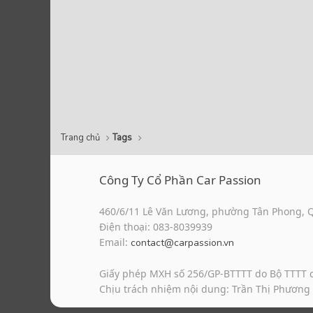
Trang chủ
Tags
Công Ty Cổ Phần Car Passion
460/6/11 Lê Văn Lương, phường Tân Phong, 
Điện thoại: 083-8039939
Email:
contact@carpassion.vn
Giấy phép MXH số 256/GP-BTTTT do Bộ TTTT 
Chịu trách nhiệm nội dung: Trần Thị Phương