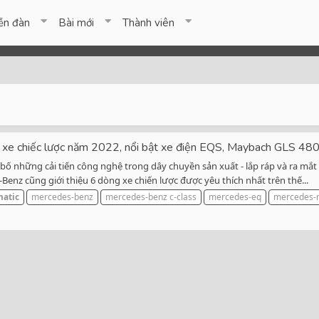
ễn đàn
Bài mới
Thành viên
xe chiếc lược năm 2022, nổi bật xe điện EQS, Maybach GLS 48
bố những cải tiến công nghệ trong dây chuyền sản xuất - lắp ráp và ra m
enz cũng giới thiệu 6 dòng xe chiến lược được yêu thích nhất trên thế...
atic
mercedes-benz
mercedes-benz c-class
mercedes-eq
mercedes-