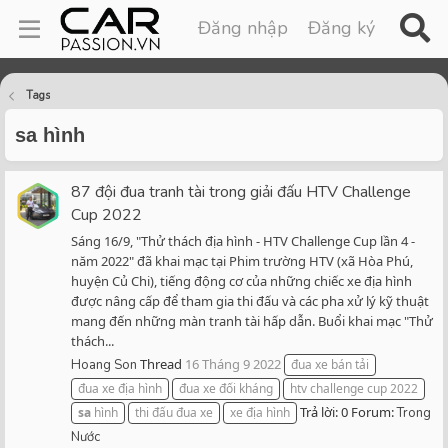
Đăng nhập
Đăng ký
Tags
sa hình
87 đội đua tranh tài trong giải đấu HTV Challenge
Cup 2022
Sáng 16/9, "Thử thách địa hình - HTV Challenge Cup lần 4 -
năm 2022" đã khai mạc tại Phim trường HTV (xã Hòa Phú,
huyện Củ Chi), tiếng động cơ của những chiếc xe địa hình
được nâng cấp để tham gia thi đấu và các pha xử lý kỹ thuật
mang đến những màn tranh tài hấp dẫn. Buổi khai mạc "Thử
thách...
Thread
16 Tháng 9 2022
Hoang Son
đua xe bán tải
đua xe địa hình
đua xe đối kháng
htv challenge cup 2022
Trả lời: 0
Forum:
sa
hình
thi đấu đua xe
xe địa hình
Trong
Nước