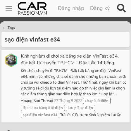
Đăng nhập
Đăng ký
Tags
sạc điện vinfast e34
Kinh nghiệm đi chơi xa bằng xe điện VinFast e34,
đúc kết từ chuyến TP.HCM - Đắk Lắk 14 tiếng
Kết thúc chuyến đi TP.HCM - Đắk Lắk bằng xe điện VinFast
e34, mình có những chia sẻ dành cho những bạn chuẩn bị đi
chơi xa với chiếc ô tô điện VinFast. Thứ Nhất, ngay khi bạn có
ý tưởng sẽ đi du lịch tại điểm nào đó thì việc cần làm là chọn
các điểm trung gian sạc điện hợp lý theo km. "Hợp lý"...
Thread
27 Tháng 5 2022
Hoang Son
chạy ô tô
điện
đi chơi xa bằng ô tô
điện
lưu ý đi xe
điện
Trả lời: 0
Forum:
sạc
điện
vinfast
e34
Kinh Nghiệm Lái Xe