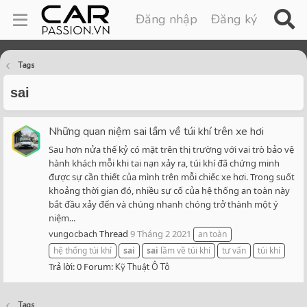
Đăng nhập
Đăng ký
Tags
sai
Những quan niệm sai lầm về túi khí trên xe hơi
Sau hơn nửa thế kỷ có mặt trên thị trường với vai trò bảo vệ
hành khách mỗi khi tai nạn xảy ra, túi khí đã chứng minh
được sự cần thiết của mình trên mỗi chiếc xe hơi. Trong suốt
khoảng thời gian đó, nhiều sự cố của hệ thống an toàn này
bắt đầu xảy đến và chúng nhanh chóng trở thành một ý
niệm...
Thread
9 Tháng 2 2021
vungocbach
an toàn
hệ thống túi khí
sai
sai
lầm về túi khí
tư vấn
túi khí
Trả lời: 0
Forum:
Kỹ Thuật Ô Tô
Tags