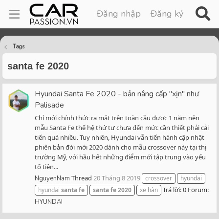
Đăng nhập
Đăng ký
Tags
santa fe 2020
Hyundai Santa Fe 2020 - bản nâng cấp "xịn" như
Palisade
Chỉ mới chính thức ra mắt trên toàn cầu được 1 năm nên
mẫu Santa Fe thế hệ thứ tư chưa đến mức cần thiết phải cải
tiến quá nhiều. Tuy nhiên, Hyundai vẫn tiến hành cập nhật
phiên bản đời mới 2020 dành cho mẫu crossover này tại thị
trường Mỹ, với hầu hết những điểm mới tập trung vào yếu
tố tiện...
Thread
20 Tháng 8 2019
NguyenNam
crossover
hyundai
Trả lời: 0
Forum:
hyundai
santa
fe
santa
fe
2020
xe hàn
HYUNDAI