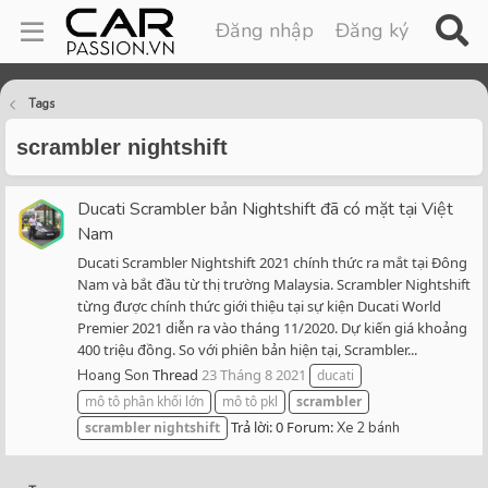
Đăng nhập
Đăng ký
Tags
scrambler nightshift
Ducati Scrambler bản Nightshift đã có mặt tại Việt
Nam
Ducati Scrambler Nightshift 2021 chính thức ra mắt tại Đông
Nam và bắt đầu từ thị trường Malaysia. Scrambler Nightshift
từng được chính thức giới thiệu tại sự kiện Ducati World
Premier 2021 diễn ra vào tháng 11/2020. Dự kiến giá khoảng
400 triệu đồng. So với phiên bản hiện tại, Scrambler...
Thread
23 Tháng 8 2021
Hoang Son
ducati
mô tô phân khối lớn
mô tô pkl
scrambler
Trả lời: 0
Forum:
scrambler
nightshift
Xe 2 bánh