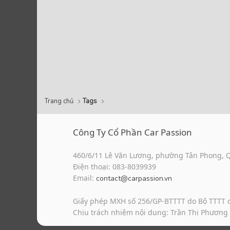
Trang chủ
Tags
Công Ty Cổ Phần Car Passion
460/6/11 Lê Văn Lương, phường Tân Phong, 
Điện thoại: 083-8039939
Email:
contact@carpassion.vn
Giấy phép MXH số 256/GP-BTTTT do Bộ TTTT 
Chịu trách nhiệm nội dung: Trần Thị Phương