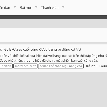
ễn đàn
Bài mới
Thành viên
hiếc E-Class cuối cùng được trang bị động cơ V8
 đến với thiết kế hài hòa, hiện đại với hàng loạt các biến thể đáp ứng nhu
được phát triển, thương hiệu đã cho ra mắt phiên bản cuối cùng của...
Trả lời: 0
Foru
al edition
mercedes-benz
sedan
thể
thao
hiệu
năng
cao