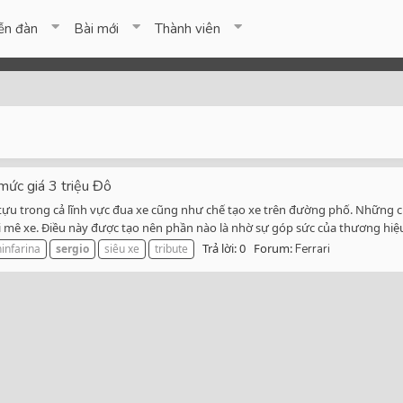
ễn đàn
Bài mới
Thành viên
mức giá 3 triệu Đô
 tựu trong cả lĩnh vực đua xe cũng như chế tạo xe trên đường phố. Những c
mê xe. Điều này được tạo nên phần nào là nhờ sự góp sức của thương hiệu
Trả lời: 0
Forum:
ninfarina
sergio
siêu xe
tribute
Ferrari