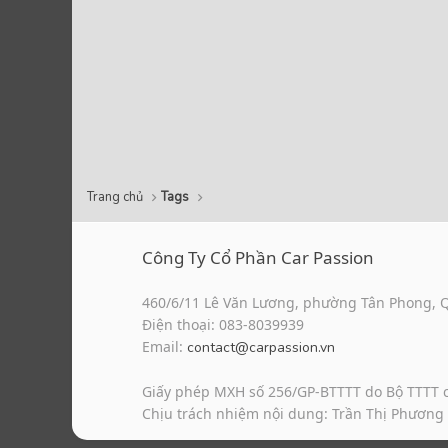
Trang chủ
Tags
Công Ty Cổ Phần Car Passion
460/6/11 Lê Văn Lương, phường Tân Phong, 
Điện thoại: 083-8039939
Email:
contact@carpassion.vn
Giấy phép MXH số 256/GP-BTTTT do Bộ TTTT 
Chịu trách nhiệm nội dung: Trần Thị Phương