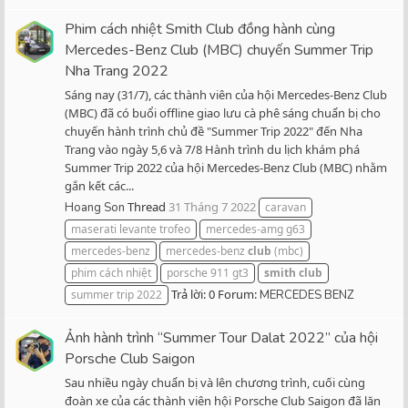
Phim cách nhiệt Smith Club đồng hành cùng
Mercedes-Benz Club (MBC) chuyến Summer Trip
Nha Trang 2022
Sáng nay (31/7), các thành viên của hội Mercedes-Benz Club
(MBC) đã có buổi offline giao lưu cà phê sáng chuẩn bị cho
chuyến hành trình chủ đề "Summer Trip 2022" đến Nha
Trang vào ngày 5,6 và 7/8 Hành trình du lịch khám phá
Summer Trip 2022 của hội Mercedes-Benz Club (MBC) nhằm
gắn kết các...
Thread
31 Tháng 7 2022
Hoang Son
caravan
maserati levante trofeo
mercedes-amg g63
mercedes-benz
mercedes-benz
club
(mbc)
phim cách nhiệt
porsche 911 gt3
smith
club
Trả lời: 0
Forum:
summer trip 2022
MERCEDES BENZ
Ảnh hành trình “Summer Tour Dalat 2022” của hội
Porsche Club Saigon
Sau nhiều ngày chuẩn bị và lên chương trình, cuối cùng
đoàn xe của các thành viên hội Porsche Club Saigon đã lăn