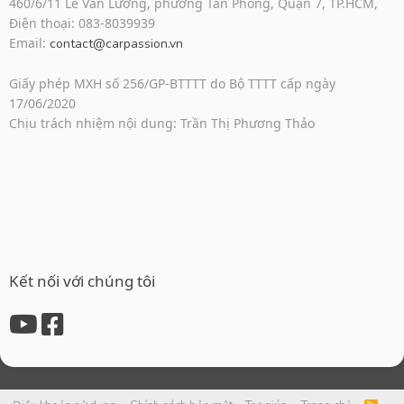
460/6/11 Lê Văn Lương, phường Tân Phong, Quận 7, TP.HCM,
Điện thoại: 083-8039939
Email:
contact@carpassion.vn
Giấy phép MXH số 256/GP-BTTTT do Bộ TTTT cấp ngày
17/06/2020
Chịu trách nhiệm nội dung: Trần Thị Phương Thảo
Kết nối với chúng tôi