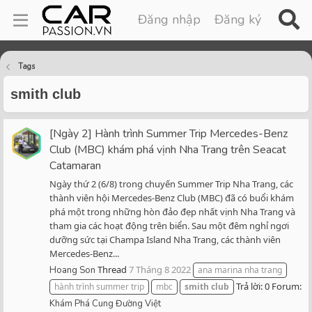
Đăng nhập
Đăng ký
Tags
smith club
[Ngày 2] Hành trình Summer Trip Mercedes-Benz
Club (MBC) khám phá vịnh Nha Trang trên Seacat
Catamaran
Ngày thứ 2 (6/8) trong chuyến Summer Trip Nha Trang, các
thành viên hội Mercedes-Benz Club (MBC) đã có buổi khám
phá một trong những hòn đảo đẹp nhất vịnh Nha Trang và
tham gia các hoạt động trên biển. Sau một đêm nghỉ ngơi
dưỡng sức tại Champa Island Nha Trang, các thành viên
Mercedes-Benz...
Thread
7 Tháng 8 2022
Hoang Son
ana marina nha trang
Trả lời: 0
Forum:
hành trình summer trip
mbc
smith
club
Khám Phá Cung Đường Việt