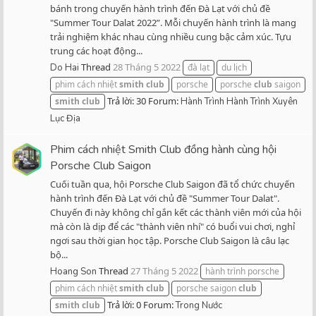
bánh trong chuyến hành trình đến Đà Lạt với chủ đề
"Summer Tour Dalat 2022”. Mỗi chuyến hành trình là mang
trải nghiệm khác nhau cùng nhiều cung bậc cảm xúc. Tựu
trung các hoạt động...
Thread
28 Tháng 5 2022
Do Hai
đà lạt
du lịch
phim cách nhiệt
smith
club
porsche
porsche
club
saigon
Trả lời: 30
Forum:
smith
club
Hành Trình Hành Trình Xuyên
Lục Địa
Phim cách nhiệt Smith Club đồng hành cùng hội
Porsche Club Saigon
Cuối tuần qua, hội Porsche Club Saigon đã tổ chức chuyến
hành trình đến Đà Lạt với chủ đề "Summer Tour Dalat".
Chuyến đi này không chỉ gắn kết các thành viên mới của hội
mà còn là dịp để các "thành viên nhí" có buổi vui chơi, nghỉ
ngơi sau thời gian học tập. Porsche Club Saigon là câu lạc
bộ...
Thread
27 Tháng 5 2022
Hoang Son
hành trình porsche
phim cách nhiệt
smith
club
porsche saigon
club
Trả lời: 0
Forum:
smith
club
Trong Nước