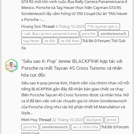
GT4 RS mới tôn vinh cuộc đua Rally Carrera Panamericana ở
Mexico. Porsche và Tag Heuer thực hiện Cayman GT4 RS
Sonderwusch lấy cảm hứng từ 550 Coupé Dự án ‘TAG Heuer
x Porsche –...
Thread
4 Tháng 10 2023
Hoang Son
718 cayman gt4 rs
cuộc đua carrera panamericana
porsche
sonderwunsch
Trả lời: 0
Forum:
tag heuer
xe đức
xe thể thao
Thế Giới
Xe
“Siêu sao K-Pop” Jennie BLACKPINK hợp tác với
Porsche ra mắt Taycan 4S Cross Turismo cá nhân
hóa cực độc
Siêu sao K-pop Jennie Kim, thành viên của nhóm nhạc nữ nổi
tiếng BLACKPINK gần đây đã nhận bàn giao chiếc xe chạy
điện Porsche Taycan 4S Cross Turismo được cá nhân hóa. Nữ
ca sĩ đã làm việc với các chuyên gia từ nhóm Sonderwunsch
của Porsche cũng như các bộ phận thiết kế Manufaktur và
Style...
Thread
22 Tháng 10 2022
Minh Huy
blackpink
jennie
Trả lời: 0
Forum:
porsche
sonderwunsch
xe cá nhân hóa