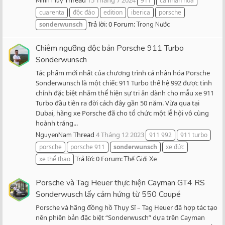
Thread
15 Tháng 7 2024
Minh Huy
911
cá nhân hóa
cuarenta
độc đáo
edition
iberica
porsche
Trả lời: 0
Forum:
sonderwunsch
Trong Nước
Chiêm ngưỡng độc bản Porsche 911 Turbo
Sonderwunsch
Tác phẩm mới nhất của chương trình cá nhân hóa Porsche
Sonderwunsch là một chiếc 911 Turbo thế hệ 992 được tinh
chỉnh đặc biệt nhằm thể hiện sự tri ân dành cho mẫu xe 911
Turbo đầu tiên ra đời cách đây gần 50 năm. Vừa qua tại
Dubai, hãng xe Porsche đã cho tổ chức một lễ hội vô cùng
hoành tráng...
Thread
4 Tháng 12 2023
NguyenNam
911 992
911 turbo
porsche
porsche 911
sonderwunsch
xe đức
Trả lời: 0
Forum:
xe thể thao
Thế Giới Xe
Porsche và Tag Heuer thực hiện Cayman GT4 RS
Sonderwusch lấy cảm hứng từ 550 Coupé
Porsche và hãng đồng hồ Thụy Sĩ – Tag Heuer đã hợp tác tạo
nên phiên bản đặc biệt “Sonderwusch” dựa trên Cayman