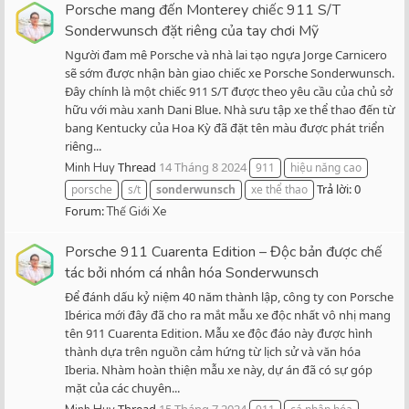
Porsche mang đến Monterey chiếc 911 S/T
Sonderwunsch đặt riêng của tay chơi Mỹ
Người đam mê Porsche và nhà lai tạo ngựa Jorge Carnicero
sẽ sớm được nhận bàn giao chiếc xe Porsche Sonderwunsch.
Đây chính là một chiếc 911 S/T được theo yêu cầu của chủ sở
hữu với màu xanh Dani Blue. Nhà sưu tập xe thể thao đến từ
bang Kentucky của Hoa Kỳ đã đặt tên màu được phát triển
riêng...
Thread
14 Tháng 8 2024
Minh Huy
911
hiệu năng cao
Trả lời: 0
porsche
s/t
sonderwunsch
xe thể thao
Forum:
Thế Giới Xe
Porsche 911 Cuarenta Edition – Độc bản được chế
tác bởi nhóm cá nhân hóa Sonderwunsch
Để đánh dấu kỷ niệm 40 năm thành lập, công ty con Porsche
Ibérica mới đây đã cho ra mắt mẫu xe độc nhất vô nhị mang
tên 911 Cuarenta Edition. Mẫu xe độc đáo này được hình
thành dựa trên nguồn cảm hứng từ lịch sử và văn hóa
Iberia. Nhàm hoàn thiện mẫu xe này, dự án đã có sự góp
mặt của các chuyên...