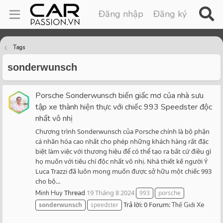
Đăng nhập
Đăng ký
Tags
sonderwunsch
Porsche Sonderwunsch biến giấc mơ của nhà sưu
tập xe thành hiện thực với chiếc 993 Speedster độc
nhất vô nhị
Chương trình Sonderwunsch của Porsche chính là bộ phận
cá nhân hóa cao nhất cho phép những khách hàng rất đặc
biệt làm việc với thương hiệu để có thể tạo ra bất cứ điều gì
họ muốn với tiêu chí độc nhất vô nhị. Nhà thiết kế người Ý
Luca Trazzi đã luôn mong muốn được sở hữu một chiếc 993
cho bộ...
Thread
19 Tháng 8 2024
Minh Huy
993
porsche
Trả lời: 0
Forum:
sonderwunsch
speedster
Thế Giới Xe